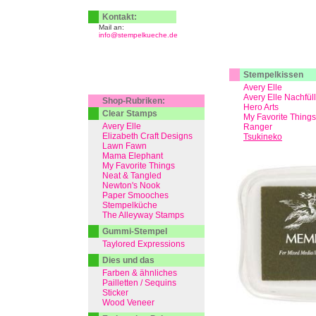
Kontakt:
Mail an:
info@stempelkueche.de
Stempelkissen
Avery Elle
Avery Elle Nachfül
Shop-Rubriken:
Hero Arts
Clear Stamps
My Favorite Things
Avery Elle
Ranger
Elizabeth Craft Designs
Tsukineko
Lawn Fawn
Mama Elephant
My Favorite Things
Neat & Tangled
Newton's Nook
Paper Smooches
Stempelküche
The Alleyway Stamps
Gummi-Stempel
Taylored Expressions
Dies und das
Farben & ähnliches
Pailletten / Sequins
Sticker
Wood Veneer