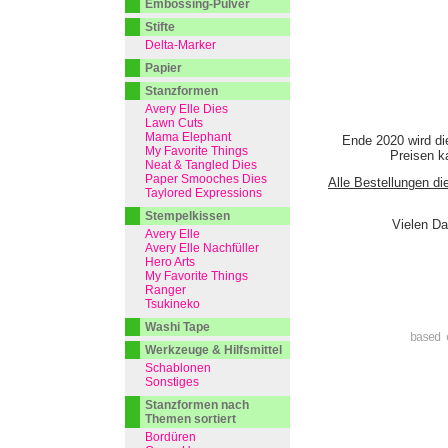
Embossing-Pulver
Stifte
Delta-Marker
Papier
Stanzformen
Avery Elle Dies
Lawn Cuts
Mama Elephant
Ende 2020 wird di
My Favorite Things
Preisen ka
Neat & Tangled Dies
Paper Smooches Dies
Alle Bestellungen di
Taylored Expressions
Stempelkissen
Vielen Da
Avery Elle
Avery Elle Nachfüller
Hero Arts
My Favorite Things
Ranger
Tsukineko
Washi Tape
based 
Werkzeuge & Hilfsmittel
Schablonen
Sonstiges
Stanzformen nach
Themen sortiert
Bordüren