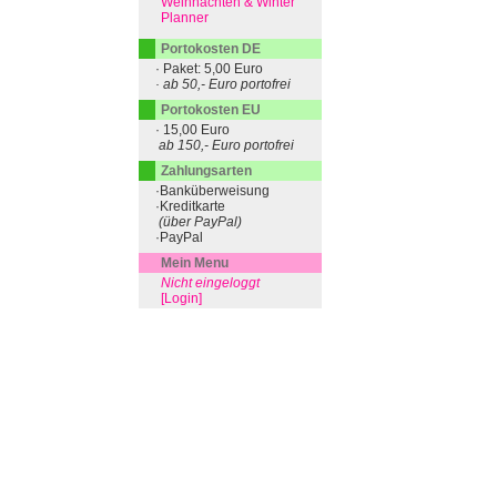
Weihnachten & Winter
Planner
Portokosten DE
· Paket: 5,00 Euro
· ab 50,- Euro portofrei
Portokosten EU
· 15,00 Euro
ab 150,- Euro portofrei
Zahlungsarten
·Banküberweisung
·Kreditkarte
(über PayPal)
·PayPal
Mein Menu
Nicht eingeloggt
[Login]