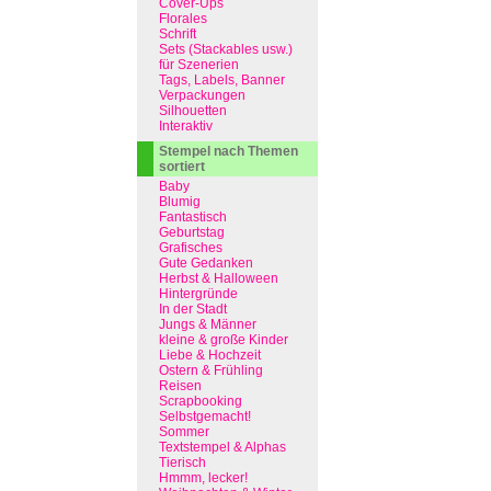
Cover-Ups
Florales
Schrift
Sets (Stackables usw.)
für Szenerien
Tags, Labels, Banner
Verpackungen
Silhouetten
Interaktiv
Stempel nach Themen
sortiert
Baby
Blumig
Fantastisch
Geburtstag
Grafisches
Gute Gedanken
Herbst & Halloween
Hintergründe
In der Stadt
Jungs & Männer
kleine & große Kinder
Liebe & Hochzeit
Ostern & Frühling
Reisen
Scrapbooking
Selbstgemacht!
Sommer
Textstempel & Alphas
Tierisch
Hmmm, lecker!