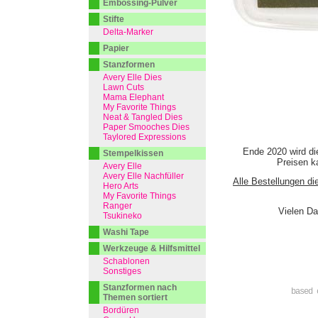
Embossing-Pulver
Stifte
Delta-Marker
Papier
Stanzformen
Avery Elle Dies
Lawn Cuts
Mama Elephant
My Favorite Things
Neat & Tangled Dies
Paper Smooches Dies
Taylored Expressions
Ende 2020 wird di
Stempelkissen
Preisen ka
Avery Elle
Avery Elle Nachfüller
Alle Bestellungen di
Hero Arts
My Favorite Things
Ranger
Vielen Da
Tsukineko
Washi Tape
Werkzeuge & Hilfsmittel
Schablonen
Sonstiges
Stanzformen nach
based 
Themen sortiert
Bordüren