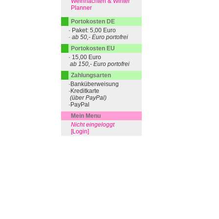
Weihnachten & Winter
Planner
Portokosten DE
· Paket: 5,00 Euro
· ab 50,- Euro portofrei
Portokosten EU
· 15,00 Euro
ab 150,- Euro portofrei
Zahlungsarten
·Banküberweisung
·Kreditkarte
(über PayPal)
·PayPal
Mein Menu
Nicht eingeloggt
[Login]