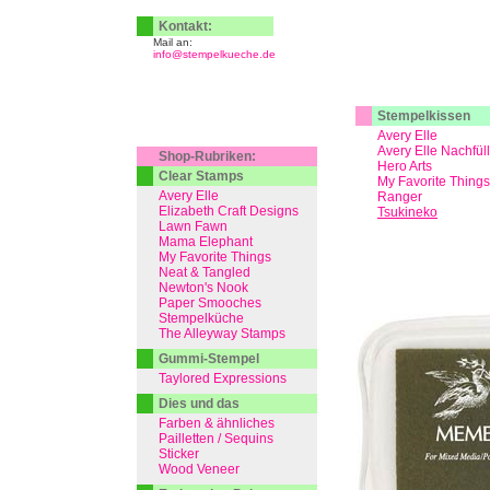
Kontakt:
Mail an:
info@stempelkueche.de
Stempelkissen
Avery Elle
Avery Elle Nachfül
Shop-Rubriken:
Hero Arts
Clear Stamps
My Favorite Things
Avery Elle
Ranger
Elizabeth Craft Designs
Tsukineko
Lawn Fawn
Mama Elephant
My Favorite Things
Neat & Tangled
Newton's Nook
Paper Smooches
Stempelküche
The Alleyway Stamps
Gummi-Stempel
Taylored Expressions
Dies und das
Farben & ähnliches
Pailletten / Sequins
Sticker
Wood Veneer