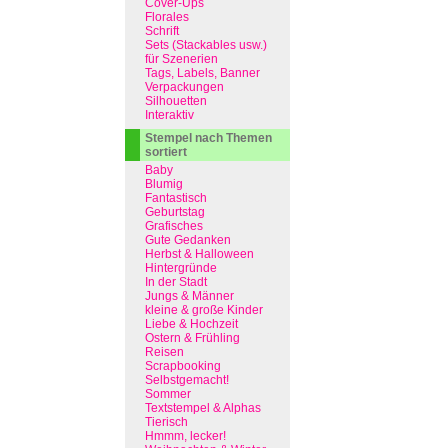
Cover-Ups
Florales
Schrift
Sets (Stackables usw.)
für Szenerien
Tags, Labels, Banner
Verpackungen
Silhouetten
Interaktiv
Stempel nach Themen
sortiert
Baby
Blumig
Fantastisch
Geburtstag
Grafisches
Gute Gedanken
Herbst & Halloween
Hintergründe
In der Stadt
Jungs & Männer
kleine & große Kinder
Liebe & Hochzeit
Ostern & Frühling
Reisen
Scrapbooking
Selbstgemacht!
Sommer
Textstempel & Alphas
Tierisch
Hmmm, lecker!