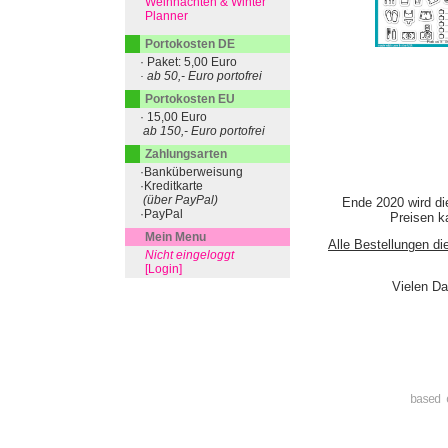
Weihnachten & Winter
Planner
Portokosten DE
· Paket: 5,00 Euro
· ab 50,- Euro portofrei
Portokosten EU
· 15,00 Euro
ab 150,- Euro portofrei
Zahlungsarten
·Banküberweisung
·Kreditkarte
(über PayPal)
Ende 2020 wird di
·PayPal
Preisen ka
Mein Menu
Alle Bestellungen di
Nicht eingeloggt
[Login]
Vielen Da
based 