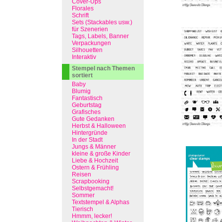
Cover-Ups
Florales
Schrift
Sets (Stackables usw.)
für Szenerien
Tags, Labels, Banner
Verpackungen
Silhouetten
Interaktiv
Stempel nach Themen
sortiert
Baby
Blumig
Fantastisch
Geburtstag
Grafisches
Gute Gedanken
Herbst & Halloween
Hintergründe
In der Stadt
Jungs & Männer
kleine & große Kinder
Liebe & Hochzeit
Ostern & Frühling
Reisen
Scrapbooking
Selbstgemacht!
Sommer
Textstempel & Alphas
Tierisch
Hmmm, lecker!