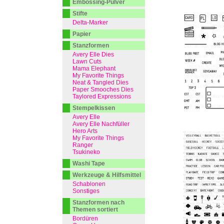
Embossing-Pulver
Stifte
Delta-Marker
Papier
Stanzformen
Avery Elle Dies
Lawn Cuts
Mama Elephant
My Favorite Things
Neat & Tangled Dies
Paper Smooches Dies
Taylored Expressions
Stempelkissen
Avery Elle
Avery Elle Nachfüller
Hero Arts
My Favorite Things
Ranger
Tsukineko
Washi Tape
Werkzeuge & Hilfsmittel
Schablonen
Sonstiges
Stanzformen nach
Themen sortiert
Bordüren