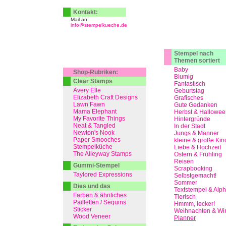
Kontakt:
Mail an:
info@stempelkueche.de
Stempel nach
Themen sortiert
Baby
Shop-Rubriken:
Blumig
Clear Stamps
Fantastisch
Avery Elle
Geburtstag
Elizabeth Craft Designs
Grafisches
Lawn Fawn
Gute Gedanken
Mama Elephant
Herbst & Hallowee
My Favorite Things
Hintergründe
Neat & Tangled
In der Stadt
Newton's Nook
Jungs & Männer
Paper Smooches
kleine & große Kin
Stempelküche
Liebe & Hochzeit
The Alleyway Stamps
Ostern & Frühling
Reisen
Gummi-Stempel
Scrapbooking
Taylored Expressions
Selbstgemacht!
Sommer
Dies und das
Textstempel & Alp
Farben & ähnliches
Tierisch
Pailletten / Sequins
Hmmm, lecker!
Sticker
Weihnachten & Win
Wood Veneer
Planner