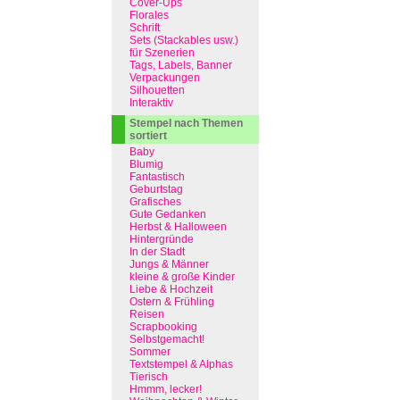
Cover-Ups
Florales
Schrift
Sets (Stackables usw.)
für Szenerien
Tags, Labels, Banner
Verpackungen
Silhouetten
Interaktiv
Stempel nach Themen
sortiert
Baby
Blumig
Fantastisch
Geburtstag
Grafisches
Gute Gedanken
Herbst & Halloween
Hintergründe
In der Stadt
Jungs & Männer
kleine & große Kinder
Liebe & Hochzeit
Ostern & Frühling
Reisen
Scrapbooking
Selbstgemacht!
Sommer
Textstempel & Alphas
Tierisch
Hmmm, lecker!