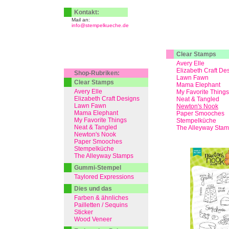
Kontakt:
Mail an:
info@stempelkueche.de
Clear Stamps
Avery Elle
Elizabeth Craft De
Shop-Rubriken:
Lawn Fawn
Clear Stamps
Mama Elephant
Avery Elle
My Favorite Things
Elizabeth Craft Designs
Neat & Tangled
Lawn Fawn
Newton's Nook
Mama Elephant
Paper Smooches
My Favorite Things
Stempelküche
Neat & Tangled
The Alleyway Sta
Newton's Nook
Paper Smooches
Stempelküche
The Alleyway Stamps
Gummi-Stempel
Taylored Expressions
Dies und das
Farben & ähnliches
Pailletten / Sequins
Sticker
Wood Veneer