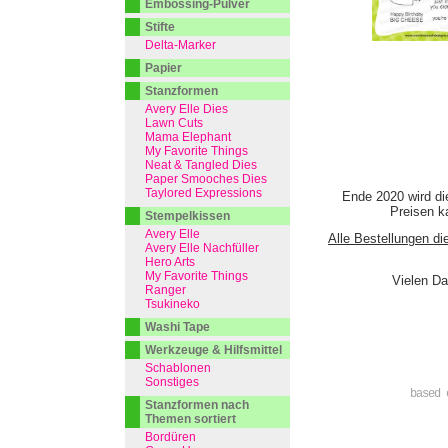
Embossing-Pulver
Stifte
Delta-Marker
Papier
Stanzformen
Avery Elle Dies
Lawn Cuts
Mama Elephant
My Favorite Things
Neat & Tangled Dies
Paper Smooches Dies
Taylored Expressions
Ende 2020 wird di
Preisen ka
Stempelkissen
Avery Elle
Alle Bestellungen di
Avery Elle Nachfüller
Hero Arts
My Favorite Things
Vielen Da
Ranger
Tsukineko
Washi Tape
Werkzeuge & Hilfsmittel
Schablonen
Sonstiges
based 
Stanzformen nach
Themen sortiert
Bordüren