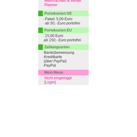
Weihnachten & Winter
Planner
Portokosten DE
· Paket: 5,00 Euro
· ab 50,- Euro portofrei
Portokosten EU
· 15,00 Euro
ab 150,- Euro portofrei
Zahlungsarten
·Banküberweisung
·Kreditkarte
(über PayPal)
·PayPal
Mein Menu
Nicht eingeloggt
[Login]