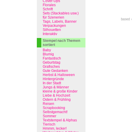
Cover-Ups
Florales
Schrift
Sets (Stackables usw.)
für Szenerien
based 
Tags, Labels, Banner
Verpackungen
Silhouetten
Interaktiv
Stempel nach Themen
sortiert
Baby
Blumig
Fantastisch
Geburtstag
Grafisches
Gute Gedanken
Herbst & Halloween
Hintergründe
In der Stadt
Jungs & Männer
kleine & große Kinder
Liebe & Hochzeit
Ostern & Frühling
Reisen
Scrapbooking
Selbstgemacht!
Sommer
Textstempel & Alphas
Tierisch
Hmmm, lecker!