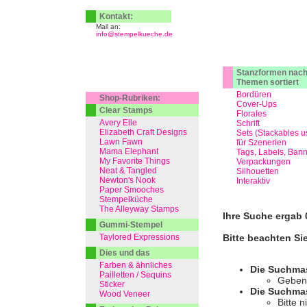
Kontakt:
Mail an:
info@stempelkueche.de
Stanzformen nac
Themen sortiert
Bordüren
Shop-Rubriken:
Cover-Ups
Clear Stamps
Florales
Avery Elle
Schrift
Elizabeth Craft Designs
Sets (Stackables u
Lawn Fawn
für Szenerien
Mama Elephant
Tags, Labels, Ban
My Favorite Things
Verpackungen
Neat & Tangled
Silhouetten
Newton's Nook
Interaktiv
Paper Smooches
Stempelküche
The Alleyway Stamps
Ihre Suche ergab 0
Gummi-Stempel
Taylored Expressions
Bitte beachten Si
Dies und das
Farben & ähnliches
Die Suchma
Pailletten / Sequins
Geben 
Sticker
Die Suchmas
Wood Veneer
Bitte 