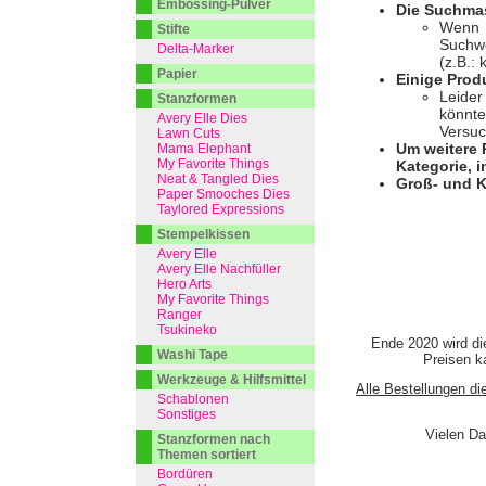
Embossing-Pulver
Die Suchmas
Wenn I
Stifte
Suchwo
Delta-Marker
(z.B.:
Papier
Einige Prod
Leider
Stanzformen
könnte
Avery Elle Dies
Versuc
Lawn Cuts
Um weitere 
Mama Elephant
My Favorite Things
Kategorie, i
Neat & Tangled Dies
Groß- und K
Paper Smooches Dies
Taylored Expressions
Stempelkissen
Avery Elle
Avery Elle Nachfüller
Hero Arts
My Favorite Things
Ranger
Tsukineko
Ende 2020 wird di
Washi Tape
Preisen ka
Werkzeuge & Hilfsmittel
Alle Bestellungen di
Schablonen
Sonstiges
Vielen Da
Stanzformen nach
Themen sortiert
Bordüren