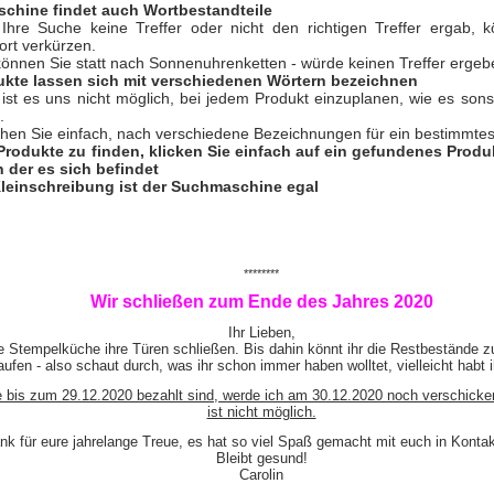
chine findet auch Wortbestandteile
hre Suche keine Treffer oder nicht den richtigen Treffer ergab, 
rt verkürzen.
 können Sie statt nach Sonnenuhrenketten - würde keinen Treffer ergeb
ukte lassen sich mit verschiedenen Wörtern bezeichnen
 ist es uns nicht möglich, bei jedem Produkt einzuplanen, wie es so
.
hen Sie einfach, nach verschiedene Bezeichnungen für ein bestimmtes
Produkte zu finden, klicken Sie einfach auf ein gefundenes Prod
n der es sich befindet
leinschreibung ist der Suchmaschine egal
********
Wir schließen zum Ende des Jahres 2020
Ihr Lieben,
e Stempelküche ihre Türen schließen. Bis dahin könnt ihr die Restbestände z
ufen - also schaut durch, was ihr schon immer haben wolltet, vielleicht habt 
e bis zum 29.12.2020 bezahlt sind, werde ich am 30.12.2020 noch verschicke
ist nicht möglich.
nk für eure jahrelange Treue, es hat so viel Spaß gemacht mit euch in Kont
Bleibt gesund!
Carolin