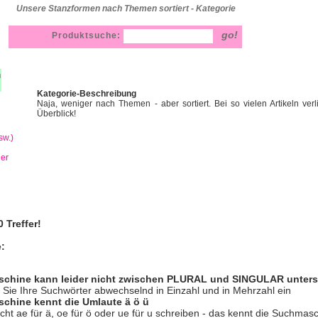
Unsere Stanzformen nach Themen sortiert - Kategorie
Produktsuche:
h
Kategorie-Beschreibung
Naja, weniger nach Themen - aber sortiert. Bei so vielen Artikeln ver
Überblick!
sw.)
ner
 Treffer!
e:
schine kann leider nicht zwischen PLURAL und SINGULAR unter
Sie Ihre Suchwörter abwechselnd in Einzahl und in Mehrzahl ein
chine kennt die Umlaute ä ö ü
nicht ae für ä, oe für ö oder ue für u schreiben - das kennt die Suchmasc