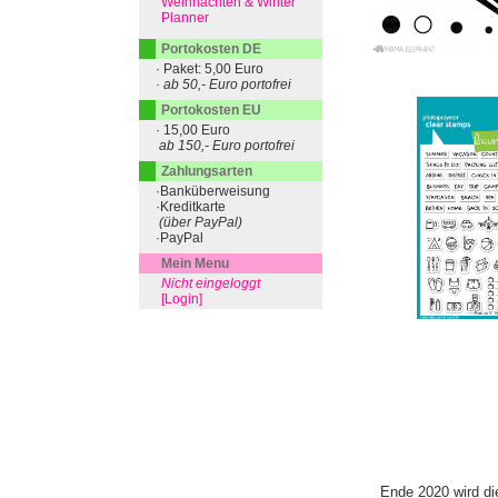
Weihnachten & Winter
Planner
Portokosten DE
· Paket: 5,00 Euro
· ab 50,- Euro portofrei
Portokosten EU
· 15,00 Euro
ab 150,- Euro portofrei
Zahlungsarten
·Banküberweisung
·Kreditkarte
(über PayPal)
·PayPal
Mein Menu
Nicht eingeloggt
[Login]
Ende 2020 wird di