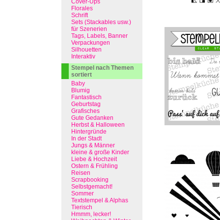
Cover-Ups
Florales
Schrift
Sets (Stackables usw.)
für Szenerien
Tags, Labels, Banner
Verpackungen
Silhouetten
Interaktiv
Stempel nach Themen
sortiert
Baby
Blumig
Fantastisch
Geburtstag
Grafisches
Gute Gedanken
Herbst & Halloween
Hintergründe
In der Stadt
Jungs & Männer
kleine & große Kinder
Liebe & Hochzeit
Ostern & Frühling
Reisen
Scrapbooking
Selbstgemacht!
Sommer
Textstempel & Alphas
Tierisch
Hmmm, lecker!