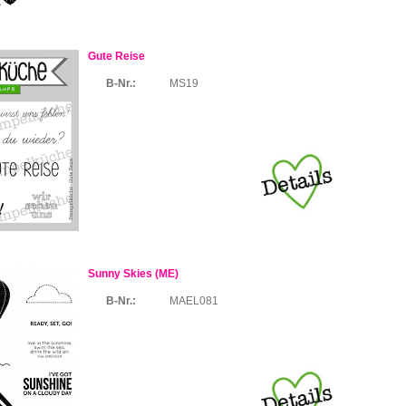
Gute Reise
B-Nr.:
MS19
Sunny Skies (ME)
B-Nr.:
MAEL081