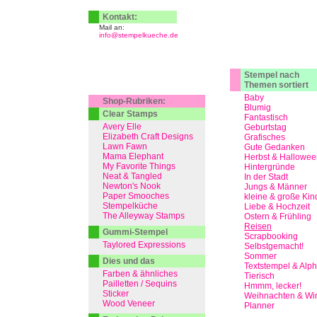
Kontakt:
Mail an:
info@stempelkueche.de
Stempel nach
Themen sortiert
Baby
Shop-Rubriken:
Blumig
Clear Stamps
Fantastisch
Avery Elle
Geburtstag
Elizabeth Craft Designs
Grafisches
Lawn Fawn
Gute Gedanken
Mama Elephant
Herbst & Hallowee
My Favorite Things
Hintergründe
Neat & Tangled
In der Stadt
Newton's Nook
Jungs & Männer
Paper Smooches
kleine & große Kin
Stempelküche
Liebe & Hochzeit
The Alleyway Stamps
Ostern & Frühling
Reisen
Gummi-Stempel
Scrapbooking
Taylored Expressions
Selbstgemacht!
Sommer
Dies und das
Textstempel & Alp
Farben & ähnliches
Tierisch
Pailletten / Sequins
Hmmm, lecker!
Sticker
Weihnachten & Win
Wood Veneer
Planner