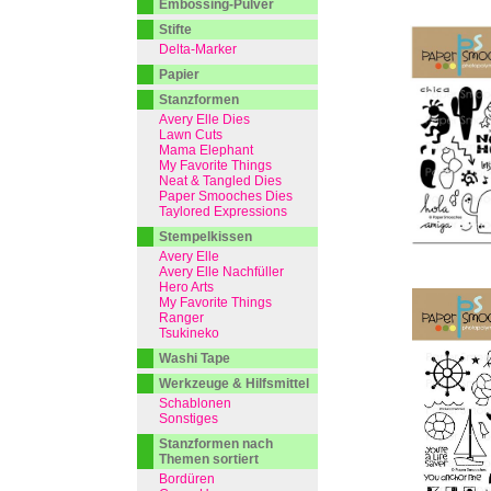
Embossing-Pulver
Stifte
Delta-Marker
Papier
Stanzformen
Avery Elle Dies
Lawn Cuts
Mama Elephant
My Favorite Things
Neat & Tangled Dies
Paper Smooches Dies
Taylored Expressions
Stempelkissen
Avery Elle
Avery Elle Nachfüller
Hero Arts
My Favorite Things
Ranger
Tsukineko
Washi Tape
Werkzeuge & Hilfsmittel
Schablonen
Sonstiges
Stanzformen nach
Themen sortiert
Bordüren