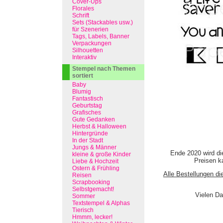
Cover-Ups
Florales
Schrift
Sets (Stackables usw.)
für Szenerien
Tags, Labels, Banner
Verpackungen
Silhouetten
Interaktiv
Stempel nach Themen
sortiert
Baby
Blumig
Fantastisch
Geburtstag
Grafisches
Gute Gedanken
Herbst & Halloween
Hintergründe
In der Stadt
Jungs & Männer
Ende 2020 wird di
kleine & große Kinder
Preisen ka
Liebe & Hochzeit
Ostern & Frühling
Alle Bestellungen di
Reisen
Scrapbooking
Selbstgemacht!
Vielen Da
Sommer
Textstempel & Alphas
Tierisch
Hmmm, lecker!