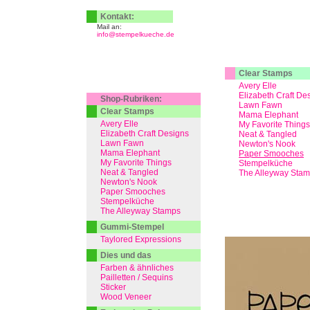
Kontakt:
Mail an:
info@stempelkueche.de
Clear Stamps
Avery Elle
Elizabeth Craft De
Shop-Rubriken:
Lawn Fawn
Clear Stamps
Mama Elephant
Avery Elle
My Favorite Things
Elizabeth Craft Designs
Neat & Tangled
Lawn Fawn
Newton's Nook
Mama Elephant
Paper Smooches
My Favorite Things
Stempelküche
Neat & Tangled
The Alleyway Sta
Newton's Nook
Paper Smooches
Stempelküche
The Alleyway Stamps
Gummi-Stempel
Taylored Expressions
Dies und das
Farben & ähnliches
Pailletten / Sequins
Sticker
Wood Veneer