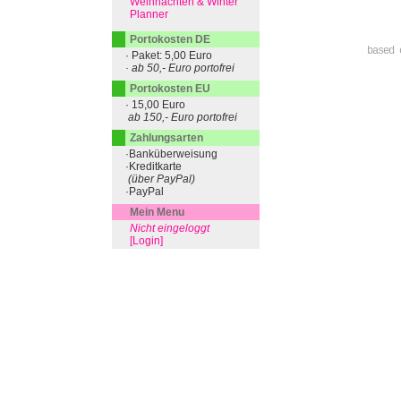
Weihnachten & Winter
Planner
Portokosten DE
based 
· Paket: 5,00 Euro
· ab 50,- Euro portofrei
Portokosten EU
· 15,00 Euro
ab 150,- Euro portofrei
Zahlungsarten
·Banküberweisung
·Kreditkarte
(über PayPal)
·PayPal
Mein Menu
Nicht eingeloggt
[Login]