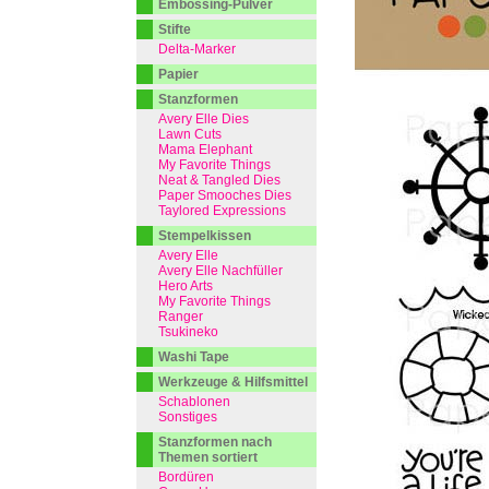
Embossing-Pulver
Stifte
Delta-Marker
Papier
Stanzformen
Avery Elle Dies
Lawn Cuts
Mama Elephant
My Favorite Things
Neat & Tangled Dies
Paper Smooches Dies
Taylored Expressions
Stempelkissen
Avery Elle
Avery Elle Nachfüller
Hero Arts
My Favorite Things
Ranger
Tsukineko
Washi Tape
Werkzeuge & Hilfsmittel
Schablonen
Sonstiges
Stanzformen nach
Themen sortiert
Bordüren