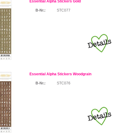
Essential Alpha Stickers Gold
B-Nr.:
STC077
Essential Alpha Stickers Woodgrain
B-Nr.:
STC076