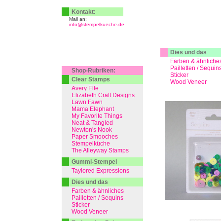
Kontakt:
Mail an:
info@stempelkueche.de
Dies und das
Farben & ähnliche
Pailletten / Sequin
Shop-Rubriken:
Sticker
Clear Stamps
Wood Veneer
Avery Elle
Elizabeth Craft Designs
Lawn Fawn
Mama Elephant
My Favorite Things
Neat & Tangled
Newton's Nook
Paper Smooches
Stempelküche
The Alleyway Stamps
Gummi-Stempel
Taylored Expressions
Dies und das
Farben & ähnliches
Pailletten / Sequins
Sticker
Wood Veneer