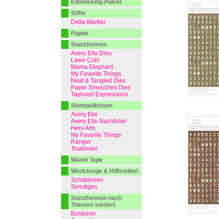
Embossing-Pulver
Stifte
Delta-Marker
Papier
Stanzformen
Avery Elle Dies
Lawn Cuts
Mama Elephant
My Favorite Things
Neat & Tangled Dies
Paper Smooches Dies
Taylored Expressions
Stempelkissen
Avery Elle
Avery Elle Nachfüller
Hero Arts
My Favorite Things
Ranger
Tsukineko
Washi Tape
Werkzeuge & Hilfsmittel
Schablonen
Sonstiges
Stanzformen nach
Themen sortiert
Bordüren