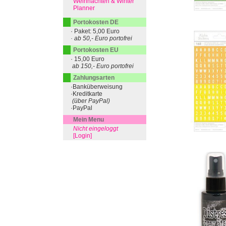
Weihnachten & Winter
Planner
Portokosten DE
· Paket: 5,00 Euro
· ab 50,- Euro portofrei
Portokosten EU
· 15,00 Euro
ab 150,- Euro portofrei
Zahlungsarten
·Banküberweisung
·Kreditkarte
(über PayPal)
·PayPal
Mein Menu
Nicht eingeloggt
[Login]