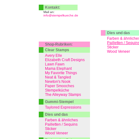
Kontakt:
Mail an:
info@stempelkueche.de
Dies und das
Farben & ähnliche
Pailletten / Sequin
Shop-Rubriken:
Sticker
Clear Stamps
Wood Veneer
Avery Elle
Elizabeth Craft Designs
Lawn Fawn
Mama Elephant
My Favorite Things
Neat & Tangled
Newton's Nook
Paper Smooches
Stempelküche
The Alleyway Stamps
Gummi-Stempel
Taylored Expressions
Dies und das
Farben & ähnliches
Pailletten / Sequins
Sticker
Wood Veneer