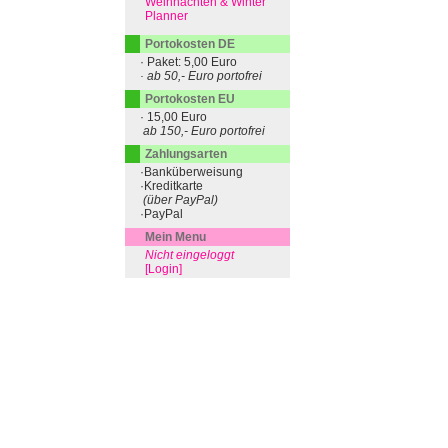
Weihnachten & Winter
Planner
Portokosten DE
· Paket: 5,00 Euro
· ab 50,- Euro portofrei
Portokosten EU
· 15,00 Euro
ab 150,- Euro portofrei
Zahlungsarten
·Banküberweisung
·Kreditkarte
(über PayPal)
·PayPal
Mein Menu
Nicht eingeloggt
[Login]