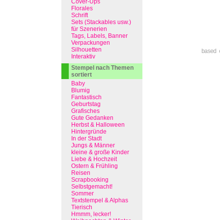
Cover-Ups
Florales
Schrift
Sets (Stackables usw.)
für Szenerien
Tags, Labels, Banner
Verpackungen
Silhouetten
based 
Interaktiv
Stempel nach Themen
sortiert
Baby
Blumig
Fantastisch
Geburtstag
Grafisches
Gute Gedanken
Herbst & Halloween
Hintergründe
In der Stadt
Jungs & Männer
kleine & große Kinder
Liebe & Hochzeit
Ostern & Frühling
Reisen
Scrapbooking
Selbstgemacht!
Sommer
Textstempel & Alphas
Tierisch
Hmmm, lecker!