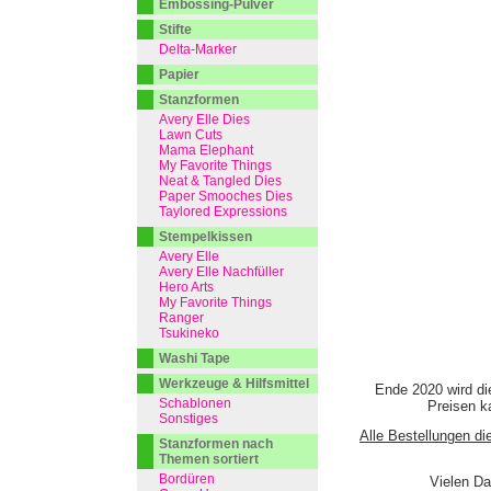
Embossing-Pulver
Stifte
Delta-Marker
Papier
Stanzformen
Avery Elle Dies
Lawn Cuts
Mama Elephant
My Favorite Things
Neat & Tangled Dies
Paper Smooches Dies
Taylored Expressions
Stempelkissen
Avery Elle
Avery Elle Nachfüller
Hero Arts
My Favorite Things
Ranger
Tsukineko
Washi Tape
Werkzeuge & Hilfsmittel
Ende 2020 wird di
Schablonen
Preisen ka
Sonstiges
Alle Bestellungen di
Stanzformen nach
Themen sortiert
Bordüren
Vielen Da