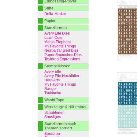
Embossing-Pulver
Stifte
Delta-Marker
Papier
Stanzformen
Avery Elle Dies
Lawn Cuts
Mama Elephant
My Favorite Things
Neat & Tangled Dies
Paper Smooches Dies
Taylored Expressions
Stempelkissen
Avery Elle
Avery Elle Nachfüller
Hero Arts
My Favorite Things
Ranger
Tsukineko
Washi Tape
Werkzeuge & Hilfsmittel
Schablonen
Sonstiges
Stanzformen nach
Themen sortiert
Bordüren