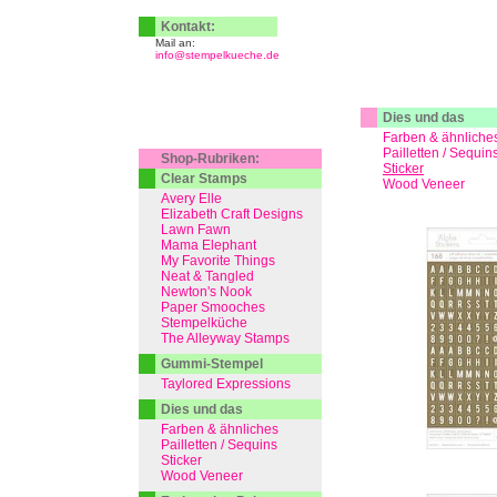
Kontakt:
Mail an:
info@stempelkueche.de
Dies und das
Farben & ähnliche
Pailletten / Sequin
Shop-Rubriken:
Sticker
Clear Stamps
Wood Veneer
Avery Elle
Elizabeth Craft Designs
Lawn Fawn
Mama Elephant
My Favorite Things
Neat & Tangled
Newton's Nook
Paper Smooches
Stempelküche
The Alleyway Stamps
Gummi-Stempel
Taylored Expressions
Dies und das
Farben & ähnliches
Pailletten / Sequins
Sticker
Wood Veneer