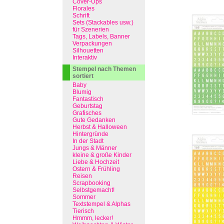
Cover-Ups
Florales
Schrift
Sets (Stackables usw.)
für Szenerien
Tags, Labels, Banner
Verpackungen
Silhouetten
Interaktiv
Stempel nach Themen
sortiert
Baby
Blumig
Fantastisch
Geburtstag
Grafisches
Gute Gedanken
Herbst & Halloween
Hintergründe
In der Stadt
Jungs & Männer
kleine & große Kinder
Liebe & Hochzeit
Ostern & Frühling
Reisen
Scrapbooking
Selbstgemacht!
Sommer
Textstempel & Alphas
Tierisch
Hmmm, lecker!