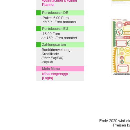
Weihnachten & Winter
Planner
Portokosten DE
· Paket: 5,00 Euro
· ab 50,- Euro portofrei
Portokosten EU
· 15,00 Euro
ab 150,- Euro portofrei
Zahlungsarten
·Banküberweisung
·Kreditkarte
(über PayPal)
·PayPal
Mein Menu
Nicht eingeloggt
[Login]
Ende 2020 wird di
Preisen ka