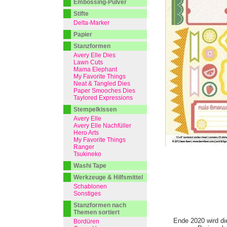
Embossing-Pulver
Stifte
Delta-Marker
Papier
Stanzformen
Avery Elle Dies
Lawn Cuts
Mama Elephant
My Favorite Things
Neat & Tangled Dies
Paper Smooches Dies
Taylored Expressions
Stempelkissen
Avery Elle
Avery Elle Nachfüller
Hero Arts
My Favorite Things
Ranger
Tsukineko
Washi Tape
Werkzeuge & Hilfsmittel
Schablonen
Sonstiges
Stanzformen nach
Themen sortiert
Ende 2020 wird di
Bordüren