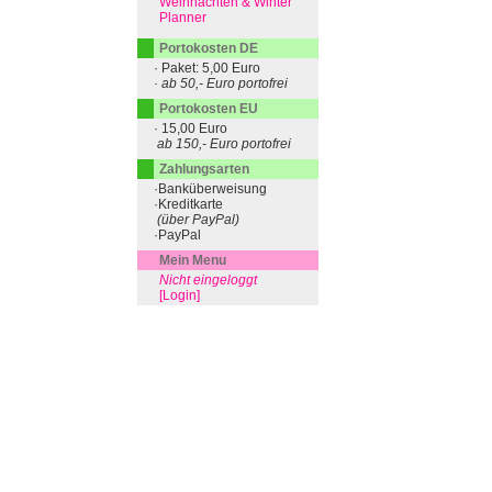
Weihnachten & Winter
Planner
Portokosten DE
· Paket: 5,00 Euro
· ab 50,- Euro portofrei
Portokosten EU
· 15,00 Euro
ab 150,- Euro portofrei
Zahlungsarten
·Banküberweisung
·Kreditkarte
(über PayPal)
·PayPal
Mein Menu
Nicht eingeloggt
[Login]