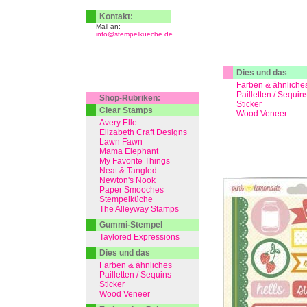
Kontakt:
Mail an:
info@stempelkueche.de
Dies und das
Farben & ähnliche
Pailletten / Sequin
Shop-Rubriken:
Sticker
Clear Stamps
Wood Veneer
Avery Elle
Elizabeth Craft Designs
Lawn Fawn
Mama Elephant
My Favorite Things
Neat & Tangled
Newton's Nook
Paper Smooches
Stempelküche
The Alleyway Stamps
Gummi-Stempel
Taylored Expressions
Dies und das
Farben & ähnliches
Pailletten / Sequins
Sticker
Wood Veneer