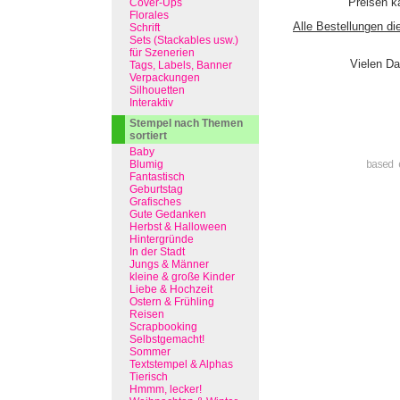
Preisen ka
Cover-Ups
Florales
Alle Bestellungen di
Schrift
Sets (Stackables usw.)
für Szenerien
Vielen Da
Tags, Labels, Banner
Verpackungen
Silhouetten
Interaktiv
Stempel nach Themen
sortiert
Baby
Blumig
based 
Fantastisch
Geburtstag
Grafisches
Gute Gedanken
Herbst & Halloween
Hintergründe
In der Stadt
Jungs & Männer
kleine & große Kinder
Liebe & Hochzeit
Ostern & Frühling
Reisen
Scrapbooking
Selbstgemacht!
Sommer
Textstempel & Alphas
Tierisch
Hmmm, lecker!