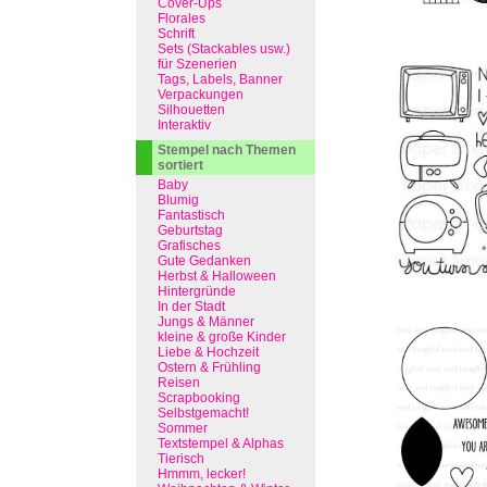
Cover-Ups
Florales
Schrift
Sets (Stackables usw.)
für Szenerien
Tags, Labels, Banner
Verpackungen
Silhouetten
Interaktiv
Stempel nach Themen
sortiert
Baby
Blumig
Fantastisch
Geburtstag
Grafisches
Gute Gedanken
Herbst & Halloween
Hintergründe
In der Stadt
Jungs & Männer
kleine & große Kinder
Liebe & Hochzeit
Ostern & Frühling
Reisen
Scrapbooking
Selbstgemacht!
Sommer
Textstempel & Alphas
Tierisch
Hmmm, lecker!