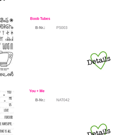
Boob Tubes
B-Nr.:
PS003
You + Me
B-Nr.:
NAT042