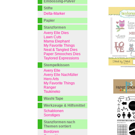
Embossing-Pulver
Stifte
Delta-Marker
Papier
Stanzformen
Avery Elle Dies
Lawn Cuts
Mama Elephant
My Favorite Things
Neat & Tangled Dies
Paper Smooches Dies
Taylored Expressions
Stempelkissen
Avery Elle
Avery Elle Nachfüller
Hero Arts
My Favorite Things
Ranger
Tsukineko
Washi Tape
Werkzeuge & Hilfsmittel
Schablonen
Sonstiges
Stanzformen nach
Themen sortiert
Bordüren