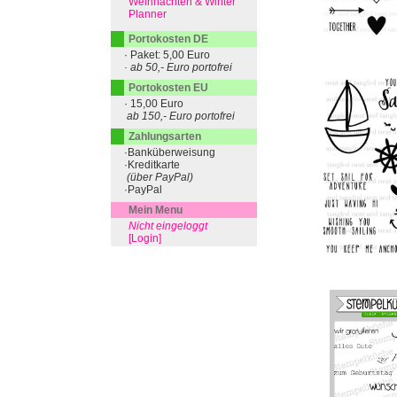
Weihnachten & Winter
Planner
Portokosten DE
· Paket: 5,00 Euro
· ab 50,- Euro portofrei
Portokosten EU
· 15,00 Euro
ab 150,- Euro portofrei
Zahlungsarten
·Banküberweisung
·Kreditkarte
(über PayPal)
·PayPal
Mein Menu
Nicht eingeloggt
[Login]