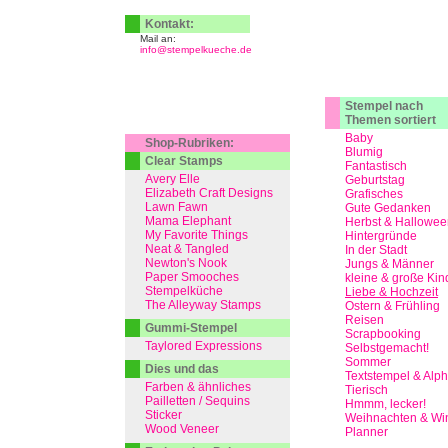
Kontakt:
Mail an:
info@stempelkueche.de
Stempel nach
Themen sortiert
Baby
Shop-Rubriken:
Blumig
Clear Stamps
Fantastisch
Avery Elle
Geburtstag
Elizabeth Craft Designs
Grafisches
Lawn Fawn
Gute Gedanken
Mama Elephant
Herbst & Hallowee
My Favorite Things
Hintergründe
Neat & Tangled
In der Stadt
Newton's Nook
Jungs & Männer
Paper Smooches
kleine & große Kin
Stempelküche
Liebe & Hochzeit
The Alleyway Stamps
Ostern & Frühling
Reisen
Gummi-Stempel
Scrapbooking
Taylored Expressions
Selbstgemacht!
Sommer
Dies und das
Textstempel & Alp
Farben & ähnliches
Tierisch
Pailletten / Sequins
Hmmm, lecker!
Sticker
Weihnachten & Win
Wood Veneer
Planner