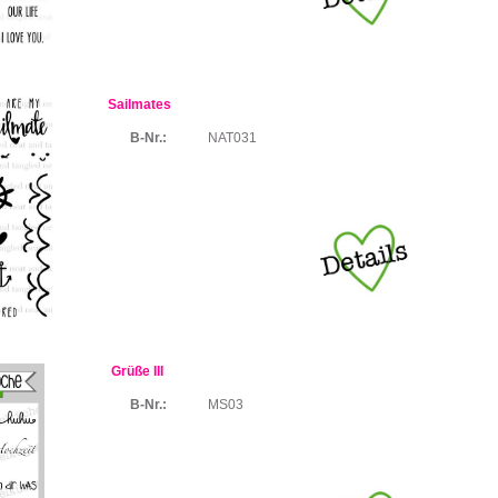
Sailmates
B-Nr.:
NAT031
Grüße III
B-Nr.:
MS03