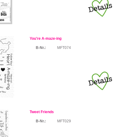
You're A-maze-ing
B-Nr.:
MFT074
Tweet Friends
B-Nr.:
MFT029