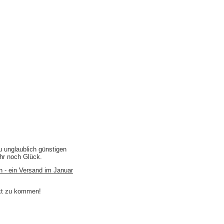
u unglaublich günstigen
ihr noch Glück.
n - ein Versand im Januar
akt zu kommen!