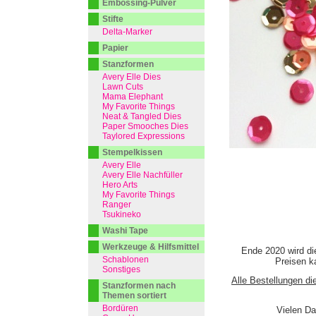
Embossing-Pulver
Stifte
Delta-Marker
Papier
Stanzformen
Avery Elle Dies
Lawn Cuts
Mama Elephant
My Favorite Things
Neat & Tangled Dies
Paper Smooches Dies
Taylored Expressions
Stempelkissen
Avery Elle
Avery Elle Nachfüller
Hero Arts
My Favorite Things
Ranger
Tsukineko
Washi Tape
Werkzeuge & Hilfsmittel
Ende 2020 wird di
Schablonen
Preisen ka
Sonstiges
Alle Bestellungen di
Stanzformen nach
Themen sortiert
Bordüren
Vielen Da