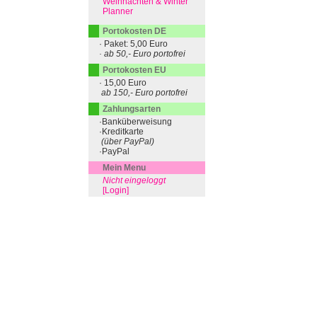
Weihnachten & Winter
Planner
Portokosten DE
· Paket: 5,00 Euro
· ab 50,- Euro portofrei
Portokosten EU
· 15,00 Euro
ab 150,- Euro portofrei
Zahlungsarten
·Banküberweisung
·Kreditkarte
(über PayPal)
·PayPal
Mein Menu
Nicht eingeloggt
[Login]