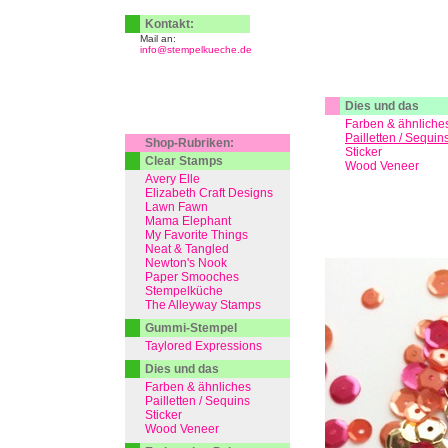
Kontakt:
Mail an:
info@stempelkueche.de
Dies und das
Farben & ähnliche
Pailletten / Sequin
Shop-Rubriken:
Sticker
Clear Stamps
Wood Veneer
Avery Elle
Elizabeth Craft Designs
Lawn Fawn
Mama Elephant
My Favorite Things
Neat & Tangled
Newton's Nook
Paper Smooches
Stempelküche
The Alleyway Stamps
Gummi-Stempel
Taylored Expressions
Dies und das
Farben & ähnliches
Pailletten / Sequins
Sticker
Wood Veneer