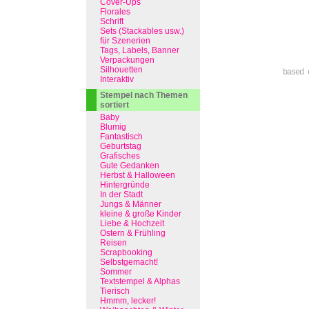
Cover-Ups
Florales
Schrift
Sets (Stackables usw.)
für Szenerien
Tags, Labels, Banner
Verpackungen
Silhouetten
based 
Interaktiv
Stempel nach Themen
sortiert
Baby
Blumig
Fantastisch
Geburtstag
Grafisches
Gute Gedanken
Herbst & Halloween
Hintergründe
In der Stadt
Jungs & Männer
kleine & große Kinder
Liebe & Hochzeit
Ostern & Frühling
Reisen
Scrapbooking
Selbstgemacht!
Sommer
Textstempel & Alphas
Tierisch
Hmmm, lecker!