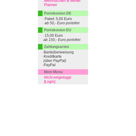
Weihnachten & Winter
Planner
Portokosten DE
· Paket: 5,00 Euro
· ab 50,- Euro portofrei
Portokosten EU
· 15,00 Euro
ab 150,- Euro portofrei
Zahlungsarten
·Banküberweisung
·Kreditkarte
(über PayPal)
·PayPal
Mein Menu
Nicht eingeloggt
[Login]