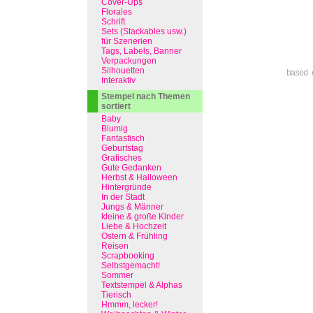
Cover-Ups
Florales
Schrift
Sets (Stackables usw.)
für Szenerien
Tags, Labels, Banner
Verpackungen
Silhouetten
based 
Interaktiv
Stempel nach Themen
sortiert
Baby
Blumig
Fantastisch
Geburtstag
Grafisches
Gute Gedanken
Herbst & Halloween
Hintergründe
In der Stadt
Jungs & Männer
kleine & große Kinder
Liebe & Hochzeit
Ostern & Frühling
Reisen
Scrapbooking
Selbstgemacht!
Sommer
Textstempel & Alphas
Tierisch
Hmmm, lecker!