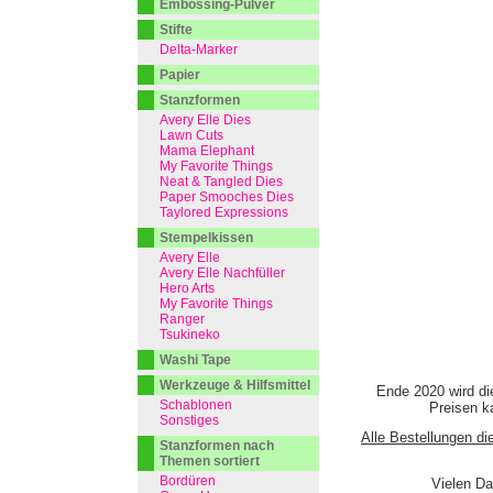
Embossing-Pulver
Stifte
Delta-Marker
Papier
Stanzformen
Avery Elle Dies
Lawn Cuts
Mama Elephant
My Favorite Things
Neat & Tangled Dies
Paper Smooches Dies
Taylored Expressions
Stempelkissen
Avery Elle
Avery Elle Nachfüller
Hero Arts
My Favorite Things
Ranger
Tsukineko
Washi Tape
Werkzeuge & Hilfsmittel
Ende 2020 wird di
Schablonen
Preisen ka
Sonstiges
Alle Bestellungen di
Stanzformen nach
Themen sortiert
Bordüren
Vielen Da