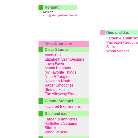
Kontakt:
Mail an:
info@stempelkueche.de
Dies und das
Farben & ähnliche
Pailletten / Sequin
Shop-Rubriken:
Sticker
Clear Stamps
Wood Veneer
Avery Elle
Elizabeth Craft Designs
Lawn Fawn
Mama Elephant
My Favorite Things
Neat & Tangled
Newton's Nook
Paper Smooches
Stempelküche
The Alleyway Stamps
Gummi-Stempel
Taylored Expressions
Dies und das
Farben & ähnliches
Pailletten / Sequins
Sticker
Wood Veneer