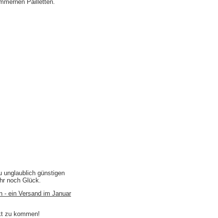
mmernen Pailletten.
u unglaublich günstigen
ihr noch Glück.
n - ein Versand im Januar
akt zu kommen!