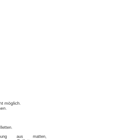
ht möglich.
sen.
letten.
hung aus matten,