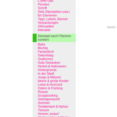
Cover-Ups
Florales
Schrift
Sets (Stackables usw.)
für Szenerien
Tags, Labels, Banner
Verpackungen
Silhouetten
based 
Interaktiv
Stempel nach Themen
sortiert
Baby
Blumig
Fantastisch
Geburtstag
Grafisches
Gute Gedanken
Herbst & Halloween
Hintergründe
In der Stadt
Jungs & Männer
kleine & große Kinder
Liebe & Hochzeit
Ostern & Frühling
Reisen
Scrapbooking
Selbstgemacht!
Sommer
Textstempel & Alphas
Tierisch
Hmmm, lecker!