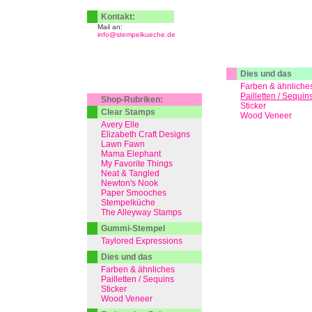
Kontakt:
Mail an:
info@stempelkueche.de
Dies und das
Farben & ähnliche
Pailletten / Sequin
Shop-Rubriken:
Sticker
Clear Stamps
Wood Veneer
Avery Elle
Elizabeth Craft Designs
Lawn Fawn
Mama Elephant
My Favorite Things
Neat & Tangled
Newton's Nook
Paper Smooches
Stempelküche
The Alleyway Stamps
Gummi-Stempel
Taylored Expressions
Dies und das
Farben & ähnliches
Pailletten / Sequins
Sticker
Wood Veneer