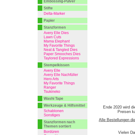
Embossing-Pulver
Stifte
Delta-Marker
Papier
Stanzformen
Avery Elle Dies
Lawn Cuts
Mama Elephant
My Favorite Things
Neat & Tangled Dies
Paper Smooches Dies
Taylored Expressions
Stempelkissen
Avery Elle
Avery Elle Nachfüller
Hero Arts
My Favorite Things
Ranger
Tsukineko
Washi Tape
Werkzeuge & Hilfsmittel
Ende 2020 wird di
Schablonen
Preisen ka
Sonstiges
Alle Bestellungen di
Stanzformen nach
Themen sortiert
Bordüren
Vielen Da