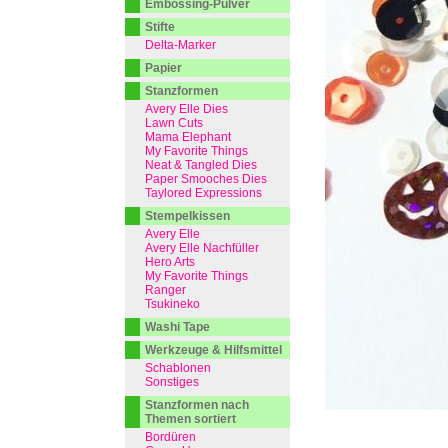
Embossing-Pulver
Stifte
Delta-Marker
Papier
Stanzformen
Avery Elle Dies
Lawn Cuts
Mama Elephant
My Favorite Things
Neat & Tangled Dies
Paper Smooches Dies
Taylored Expressions
Stempelkissen
Avery Elle
Avery Elle Nachfüller
Hero Arts
My Favorite Things
Ranger
Tsukineko
Washi Tape
Werkzeuge & Hilfsmittel
Schablonen
Sonstiges
Stanzformen nach
Themen sortiert
Bordüren