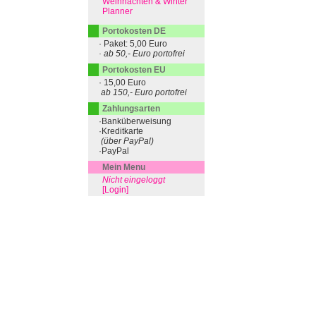
Weihnachten & Winter
Planner
Portokosten DE
· Paket: 5,00 Euro
· ab 50,- Euro portofrei
Portokosten EU
· 15,00 Euro
ab 150,- Euro portofrei
Zahlungsarten
·Banküberweisung
·Kreditkarte
(über PayPal)
·PayPal
Mein Menu
Nicht eingeloggt
[Login]