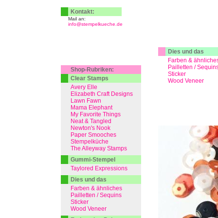
Kontakt:
Mail an:
info@stempelkueche.de
Dies und das
Farben & ähnliche
Pailletten / Sequin
Shop-Rubriken:
Sticker
Clear Stamps
Wood Veneer
Avery Elle
Elizabeth Craft Designs
Lawn Fawn
Mama Elephant
My Favorite Things
Neat & Tangled
Newton's Nook
Paper Smooches
Stempelküche
The Alleyway Stamps
Gummi-Stempel
Taylored Expressions
Dies und das
Farben & ähnliches
Pailletten / Sequins
Sticker
Wood Veneer