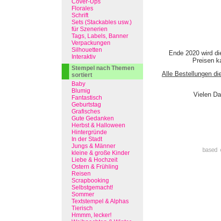
Cover-Ups
Florales
Schrift
Sets (Stackables usw.)
für Szenerien
Tags, Labels, Banner
Verpackungen
Silhouetten
Ende 2020 wird di
Interaktiv
Preisen ka
Stempel nach Themen
Alle Bestellungen di
sortiert
Baby
Blumig
Vielen Da
Fantastisch
Geburtstag
Grafisches
Gute Gedanken
Herbst & Halloween
Hintergründe
In der Stadt
Jungs & Männer
based 
kleine & große Kinder
Liebe & Hochzeit
Ostern & Frühling
Reisen
Scrapbooking
Selbstgemacht!
Sommer
Textstempel & Alphas
Tierisch
Hmmm, lecker!