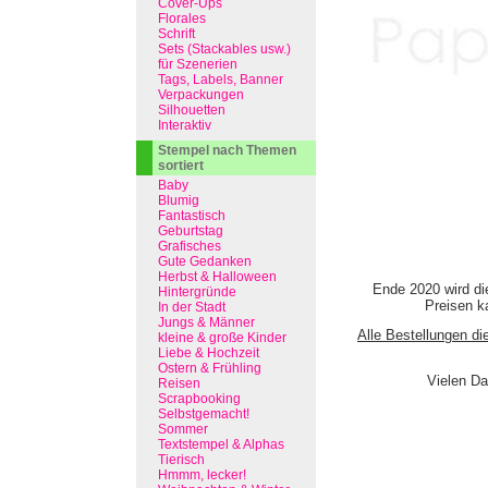
Cover-Ups
Florales
Schrift
Sets (Stackables usw.)
für Szenerien
Tags, Labels, Banner
Verpackungen
Silhouetten
Interaktiv
Stempel nach Themen
sortiert
Baby
Blumig
Fantastisch
Geburtstag
Grafisches
Gute Gedanken
Herbst & Halloween
Ende 2020 wird di
Hintergründe
Preisen ka
In der Stadt
Jungs & Männer
Alle Bestellungen di
kleine & große Kinder
Liebe & Hochzeit
Ostern & Frühling
Vielen Da
Reisen
Scrapbooking
Selbstgemacht!
Sommer
Textstempel & Alphas
Tierisch
Hmmm, lecker!