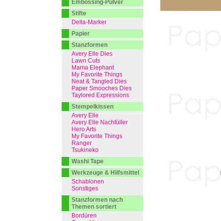
Embossing-Pulver
Stifte
Delta-Marker
Papier
Stanzformen
Avery Elle Dies
Lawn Cuts
Mama Elephant
My Favorite Things
Neat & Tangled Dies
Paper Smooches Dies
Taylored Expressions
Stempelkissen
Avery Elle
Avery Elle Nachfüller
Hero Arts
My Favorite Things
Ranger
Tsukineko
Washi Tape
Werkzeuge & Hilfsmittel
Schablonen
Sonstiges
Stanzformen nach
Themen sortiert
Bordüren