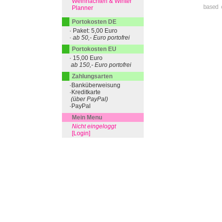
Weihnachten & Winter
based 
Planner
Portokosten DE
· Paket: 5,00 Euro
· ab 50,- Euro portofrei
Portokosten EU
· 15,00 Euro
ab 150,- Euro portofrei
Zahlungsarten
·Banküberweisung
·Kreditkarte
(über PayPal)
·PayPal
Mein Menu
Nicht eingeloggt
[Login]