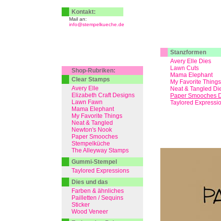
Kontakt:
Mail an:
info@stempelkueche.de
Stanzformen
Avery Elle Dies
Lawn Cuts
Shop-Rubriken:
Mama Elephant
Clear Stamps
My Favorite Things
Avery Elle
Neat & Tangled Di
Elizabeth Craft Designs
Paper Smooches D
Lawn Fawn
Taylored Expressi
Mama Elephant
My Favorite Things
Neat & Tangled
Newton's Nook
Paper Smooches
Stempelküche
The Alleyway Stamps
Gummi-Stempel
Taylored Expressions
Dies und das
Farben & ähnliches
Pailletten / Sequins
Sticker
Wood Veneer