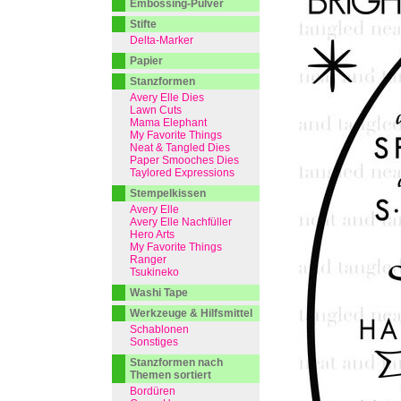
Embossing-Pulver
Stifte
Delta-Marker
Papier
Stanzformen
Avery Elle Dies
Lawn Cuts
Mama Elephant
My Favorite Things
Neat & Tangled Dies
Paper Smooches Dies
Taylored Expressions
Stempelkissen
Avery Elle
Avery Elle Nachfüller
Hero Arts
My Favorite Things
Ranger
Tsukineko
Washi Tape
Werkzeuge & Hilfsmittel
Schablonen
Sonstiges
Stanzformen nach
Themen sortiert
Bordüren