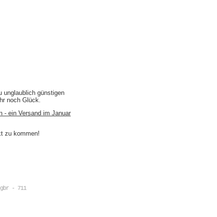
u unglaublich günstigen
ihr noch Glück.
n - ein Versand im Januar
akt zu kommen!
gbr - 711