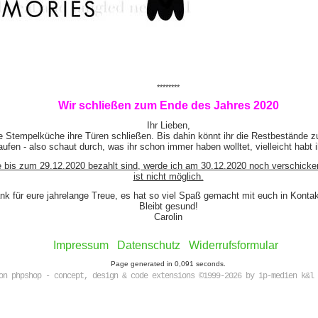
********
Wir schließen zum Ende des Jahres 2020
Ihr Lieben,
e Stempelküche ihre Türen schließen. Bis dahin könnt ihr die Restbestände z
ufen - also schaut durch, was ihr schon immer haben wolltet, vielleicht habt 
e bis zum 29.12.2020 bezahlt sind, werde ich am 30.12.2020 noch verschicke
ist nicht möglich.
nk für eure jahrelange Treue, es hat so viel Spaß gemacht mit euch in Kont
Bleibt gesund!
Carolin
Impressum
Datenschutz
Widerrufsformular
Page generated in 0,091 seconds.
on phpshop - concept, design & code extensions ©1999-2026 by ip-medien k&l 