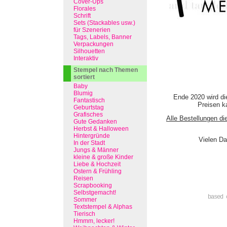
Cover-Ups
Florales
Schrift
Sets (Stackables usw.)
für Szenerien
Tags, Labels, Banner
Verpackungen
Silhouetten
Interaktiv
Stempel nach Themen
sortiert
Baby
Blumig
Ende 2020 wird di
Fantastisch
Preisen ka
Geburtstag
Grafisches
Alle Bestellungen di
Gute Gedanken
Herbst & Halloween
Hintergründe
Vielen Da
In der Stadt
Jungs & Männer
kleine & große Kinder
Liebe & Hochzeit
Ostern & Frühling
Reisen
Scrapbooking
Selbstgemacht!
based 
Sommer
Textstempel & Alphas
Tierisch
Hmmm, lecker!