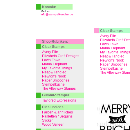
Kontakt:
Mail an:
info@stempelkueche.de
Clear Stamps
Avery Elle
Elizabeth Craft De
Shop-Rubriken:
Lawn Fawn
Clear Stamps
Mama Elephant
Avery Elle
My Favorite Things
Elizabeth Craft Designs
Neat & Tangled
Lawn Fawn
Newton's Nook
Mama Elephant
Paper Smooches
My Favorite Things
Stempelküche
Neat & Tangled
The Alleyway Sta
Newton's Nook
Paper Smooches
Stempelküche
The Alleyway Stamps
Gummi-Stempel
Taylored Expressions
Dies und das
Farben & ähnliches
Pailletten / Sequins
Sticker
Wood Veneer