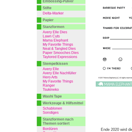
Embossing-Pulver
Stifte
Delta-Marker
Papier
Stanzformen
Avery Elle Dies
Lawn Cuts
Mama Elephant
My Favorite Things
Neat & Tangled Dies
Paper Smooches Dies
Taylored Expressions
Stempelkissen
Avery Elle
Avery Elle Nachfüller
Hero Arts
My Favorite Things
Ranger
Tsukineko
Washi Tape
Werkzeuge & Hilfsmittel
Schablonen
Sonstiges
Stanzformen nach
Themen sortiert
Bordüren
Ende 2020 wird di