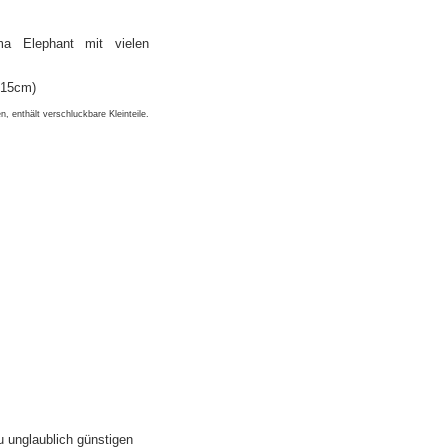
a Elephant mit vielen
 15cm)
n, enthält verschluckbare Kleinteile.
u unglaublich günstigen