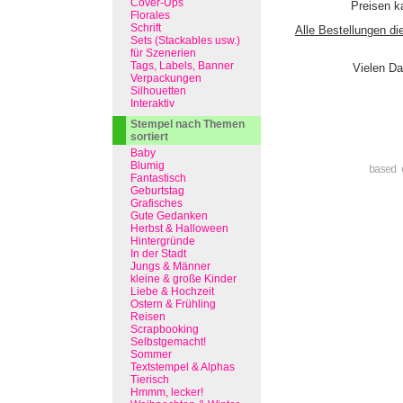
Cover-Ups
Preisen ka
Florales
Schrift
Alle Bestellungen di
Sets (Stackables usw.)
für Szenerien
Tags, Labels, Banner
Vielen Da
Verpackungen
Silhouetten
Interaktiv
Stempel nach Themen
sortiert
Baby
Blumig
based 
Fantastisch
Geburtstag
Grafisches
Gute Gedanken
Herbst & Halloween
Hintergründe
In der Stadt
Jungs & Männer
kleine & große Kinder
Liebe & Hochzeit
Ostern & Frühling
Reisen
Scrapbooking
Selbstgemacht!
Sommer
Textstempel & Alphas
Tierisch
Hmmm, lecker!