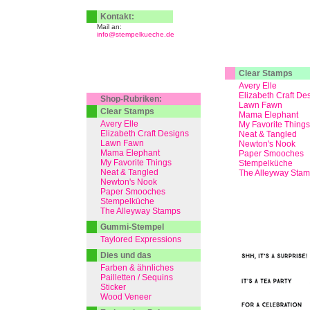
Kontakt:
Mail an:
info@stempelkueche.de
Clear Stamps
Avery Elle
Elizabeth Craft De
Shop-Rubriken:
Lawn Fawn
Clear Stamps
Mama Elephant
Avery Elle
My Favorite Things
Elizabeth Craft Designs
Neat & Tangled
Lawn Fawn
Newton's Nook
Mama Elephant
Paper Smooches
My Favorite Things
Stempelküche
Neat & Tangled
The Alleyway Sta
Newton's Nook
Paper Smooches
Stempelküche
The Alleyway Stamps
Gummi-Stempel
Taylored Expressions
Dies und das
Farben & ähnliches
Pailletten / Sequins
Sticker
Wood Veneer