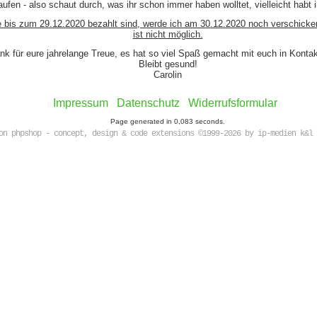
ufen - also schaut durch, was ihr schon immer haben wolltet, vielleicht habt 
e bis zum 29.12.2020 bezahlt sind, werde ich am 30.12.2020 noch verschicke
ist nicht möglich.
nk für eure jahrelange Treue, es hat so viel Spaß gemacht mit euch in Kont
Bleibt gesund!
Carolin
Impressum
Datenschutz
Widerrufsformular
Page generated in 0,083 seconds.
on phpshop - concept, design & code extensions ©1999-2026 by ip-medien k&l 