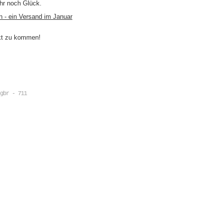
ihr noch Glück.
n - ein Versand im Januar
akt zu kommen!
gbr - 711