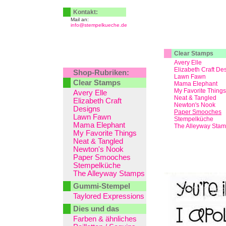
Kontakt:
Mail an:
info@stempelkueche.de
Clear Stamps
Avery Elle
Elizabeth Craft De
Shop-Rubriken:
Lawn Fawn
Clear Stamps
Mama Elephant
My Favorite Things
Avery Elle
Neat & Tangled
Elizabeth Craft
Newton's Nook
Designs
Paper Smooches
Lawn Fawn
Stempelküche
Mama Elephant
The Alleyway Sta
My Favorite Things
Neat & Tangled
Newton's Nook
Paper Smooches
Stempelküche
The Alleyway Stamps
Gummi-Stempel
Taylored Expressions
Dies und das
Farben & ähnliches