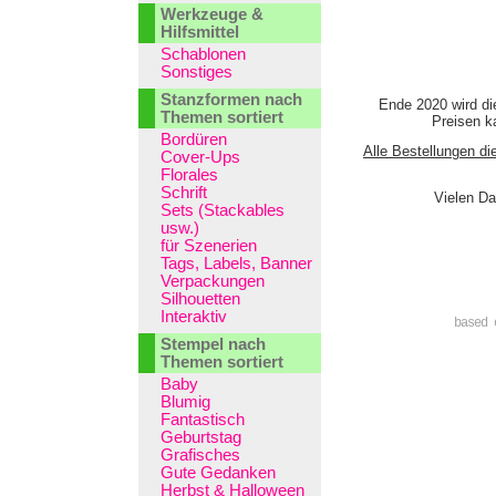
Werkzeuge &
Hilfsmittel
Schablonen
Sonstiges
Stanzformen nach
Ende 2020 wird di
Themen sortiert
Preisen ka
Bordüren
Alle Bestellungen di
Cover-Ups
Florales
Schrift
Vielen Da
Sets (Stackables
usw.)
für Szenerien
Tags, Labels, Banner
Verpackungen
Silhouetten
Interaktiv
based 
Stempel nach
Themen sortiert
Baby
Blumig
Fantastisch
Geburtstag
Grafisches
Gute Gedanken
Herbst & Halloween