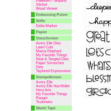
Pailletten / Sequins
Sticker
Wood Veneer
Embossing-Pulver
Stifte
Delta-Marker
Papier
Stanzformen
Avery Elle Dies
Lawn Cuts
Mama Elephant
My Favorite Things
Neat & Tangled Dies
Paper Smooches
Dies
Taylored Expressions
Stempelkissen
Avery Elle
Avery Elle Nachfüller
Hero Arts
My Favorite Things
Ranger
Tsukineko
Washi Tape