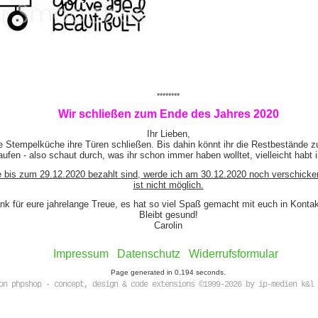
********
Wir schließen zum Ende des Jahres 2020
Ihr Lieben,
e Stempelküche ihre Türen schließen. Bis dahin könnt ihr die Restbestände z
ufen - also schaut durch, was ihr schon immer haben wolltet, vielleicht habt 
e bis zum 29.12.2020 bezahlt sind, werde ich am 30.12.2020 noch verschicke
ist nicht möglich.
nk für eure jahrelange Treue, es hat so viel Spaß gemacht mit euch in Kont
Bleibt gesund!
Carolin
Impressum
Datenschutz
Widerrufsformular
Page generated in 0,194 seconds.
on phpshop - concept, design & code extensions ©1999-2026 by ip-medien k&l 