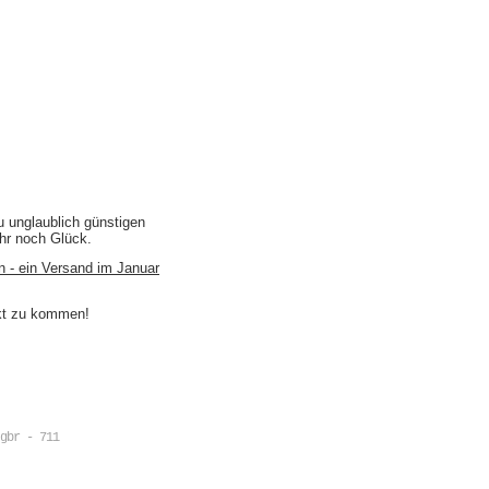
u unglaublich günstigen
ihr noch Glück.
n - ein Versand im Januar
akt zu kommen!
gbr - 711