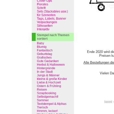
Cover-Ups
Florales
Schrift
Sets (Stackables usw.)
für Szenerien
Tags, Labels, Banner
Verpackungen
Silhouetten
Interaktiv
Stempel nach Themen
sortiert
Baby
Blumig
Fantastisch
Ende 2020 wird di
Geburtstag
Preisen ka
Grafisches
Gute Gedanken
Alle Bestellungen di
Herbst & Halloween
Hintergründe
In der Stadt
Vielen Da
Jungs & Männer
kleine & große Kinder
Liebe & Hochzeit
Ostern & Frühling
Reisen
Scrapbooking
Selbstgemacht!
Sommer
based 
Textstempel & Alphas
Tierisch
Hmmm, lecker!