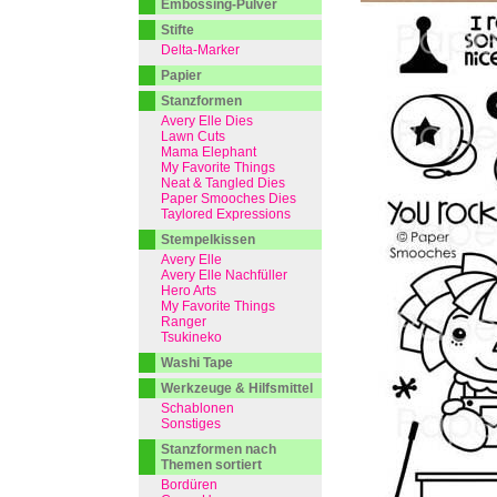
Embossing-Pulver
Stifte
Delta-Marker
Papier
Stanzformen
Avery Elle Dies
Lawn Cuts
Mama Elephant
My Favorite Things
Neat & Tangled Dies
Paper Smooches Dies
Taylored Expressions
Stempelkissen
Avery Elle
Avery Elle Nachfüller
Hero Arts
My Favorite Things
Ranger
Tsukineko
Washi Tape
Werkzeuge & Hilfsmittel
Schablonen
Sonstiges
Stanzformen nach
Themen sortiert
Bordüren