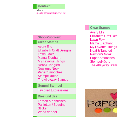
Kontakt:
Mail an:
info@stempelkueche.de
Clear Stamps
Avery Elle
Elizabeth Craft De
Shop-Rubriken:
Lawn Fawn
Clear Stamps
Mama Elephant
Avery Elle
My Favorite Things
Elizabeth Craft Designs
Neat & Tangled
Lawn Fawn
Newton's Nook
Mama Elephant
Paper Smooches
My Favorite Things
Stempelküche
Neat & Tangled
The Alleyway Sta
Newton's Nook
Paper Smooches
Stempelküche
The Alleyway Stamps
Gummi-Stempel
Taylored Expressions
Dies und das
Farben & ähnliches
Pailletten / Sequins
Sticker
Wood Veneer