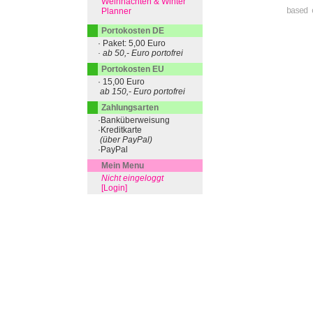
Weihnachten & Winter
Planner
based 
Portokosten DE
· Paket: 5,00 Euro
· ab 50,- Euro portofrei
Portokosten EU
· 15,00 Euro
ab 150,- Euro portofrei
Zahlungsarten
·Banküberweisung
·Kreditkarte
(über PayPal)
·PayPal
Mein Menu
Nicht eingeloggt
[Login]