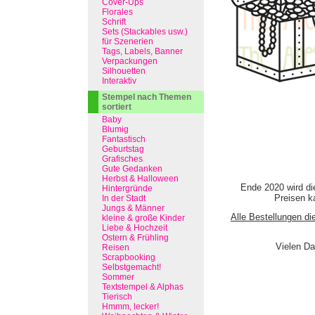
Cover-Ups
Florales
Schrift
Sets (Stackables usw.)
für Szenerien
Tags, Labels, Banner
Verpackungen
Silhouetten
Interaktiv
Stempel nach Themen
sortiert
Baby
Blumig
Fantastisch
Geburtstag
Grafisches
Gute Gedanken
Herbst & Halloween
Ende 2020 wird di
Hintergründe
Preisen ka
In der Stadt
Jungs & Männer
Alle Bestellungen di
kleine & große Kinder
Liebe & Hochzeit
Ostern & Frühling
Vielen Da
Reisen
Scrapbooking
Selbstgemacht!
Sommer
Textstempel & Alphas
Tierisch
Hmmm, lecker!