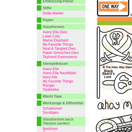
Embossing-Pulver
Stifte
Delta-Marker
Papier
Stanzformen
Avery Elle Dies
Lawn Cuts
Mama Elephant
My Favorite Things
Neat & Tangled Dies
Paper Smooches Dies
Taylored Expressions
Stempelkissen
Avery Elle
Avery Elle Nachfüller
Hero Arts
My Favorite Things
Ranger
Tsukineko
Washi Tape
Werkzeuge & Hilfsmittel
Schablonen
Sonstiges
Stanzformen nach
Themen sortiert
Bordüren