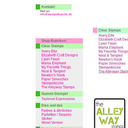
Kontakt:
Mail an:
info@stempelkueche.de
Clear Stamps
Avery Elle
Elizabeth Craft De
Shop-Rubriken:
Lawn Fawn
Clear Stamps
Mama Elephant
Avery Elle
My Favorite Things
Elizabeth Craft Designs
Neat & Tangled
Lawn Fawn
Newton's Nook
Mama Elephant
Paper Smooches
My Favorite Things
Stempelküche
Neat & Tangled
The Alleyway Sta
Newton's Nook
Paper Smooches
Stempelküche
The Alleyway Stamps
Gummi-Stempel
Taylored Expressions
Dies und das
Farben & ähnliches
Pailletten / Sequins
Sticker
Wood Veneer