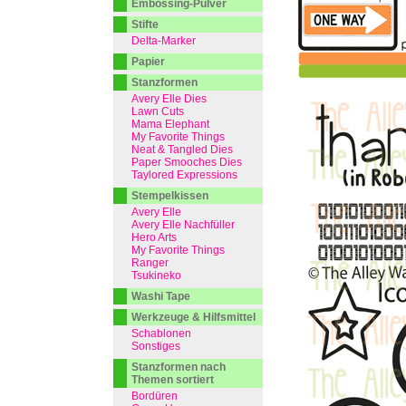
Embossing-Pulver
Stifte
Delta-Marker
Papier
Stanzformen
Avery Elle Dies
Lawn Cuts
Mama Elephant
My Favorite Things
Neat & Tangled Dies
Paper Smooches Dies
Taylored Expressions
Stempelkissen
Avery Elle
Avery Elle Nachfüller
Hero Arts
My Favorite Things
Ranger
Tsukineko
Washi Tape
Werkzeuge & Hilfsmittel
Schablonen
Sonstiges
Stanzformen nach
Themen sortiert
Bordüren