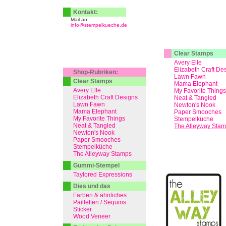
Kontakt:
Mail an:
info@stempelkueche.de
Clear Stamps
Avery Elle
Elizabeth Craft De
Shop-Rubriken:
Lawn Fawn
Clear Stamps
Mama Elephant
Avery Elle
My Favorite Things
Elizabeth Craft Designs
Neat & Tangled
Lawn Fawn
Newton's Nook
Mama Elephant
Paper Smooches
My Favorite Things
Stempelküche
Neat & Tangled
The Alleyway Sta
Newton's Nook
Paper Smooches
Stempelküche
The Alleyway Stamps
Gummi-Stempel
Taylored Expressions
Dies und das
Farben & ähnliches
Pailletten / Sequins
Sticker
Wood Veneer