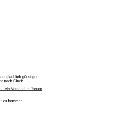
u unglaublich günstigen
ihr noch Glück.
n - ein Versand im Januar
akt zu kommen!