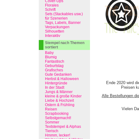
Cover-Ups
Florales
Schrift
Sets (Stackables usw.)
für Szenerien
Tags, Labels, Banner
Verpackungen
Silhouetten
Interaktiv
Stempel nach Themen
sortiert
Baby
Blumig
Fantastisch
Geburtstag
Grafisches
Gute Gedanken
Herbst & Halloween
Ende 2020 wird di
Hintergründe
Preisen ka
In der Stadt
Jungs & Männer
Alle Bestellungen di
kleine & große Kinder
Liebe & Hochzeit
Ostern & Frühling
Vielen Da
Reisen
Scrapbooking
Selbstgemacht!
Sommer
Textstempel & Alphas
Tierisch
Hmmm, lecker!