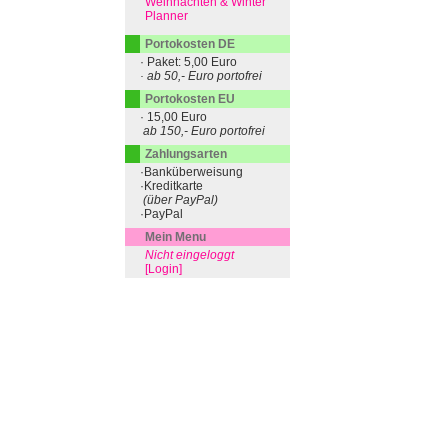
Weihnachten & Winter
Planner
Portokosten DE
· Paket: 5,00 Euro
· ab 50,- Euro portofrei
Portokosten EU
· 15,00 Euro
ab 150,- Euro portofrei
Zahlungsarten
·Banküberweisung
·Kreditkarte
(über PayPal)
·PayPal
Mein Menu
Nicht eingeloggt
[Login]