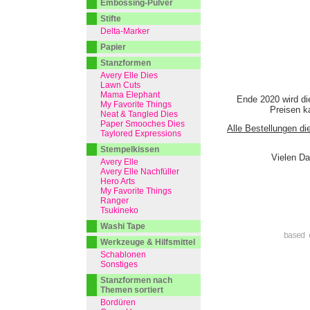
Embossing-Pulver
Stifte
Delta-Marker
Papier
Stanzformen
Avery Elle Dies
Lawn Cuts
Mama Elephant
Ende 2020 wird di
My Favorite Things
Preisen ka
Neat & Tangled Dies
Paper Smooches Dies
Alle Bestellungen di
Taylored Expressions
Stempelkissen
Vielen Da
Avery Elle
Avery Elle Nachfüller
Hero Arts
My Favorite Things
Ranger
Tsukineko
Washi Tape
based 
Werkzeuge & Hilfsmittel
Schablonen
Sonstiges
Stanzformen nach
Themen sortiert
Bordüren