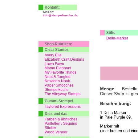
Kontakt:
Mail an:
info@stempelkueche.de
Stifte
Delta-Marker
Shop-Rubriken:
Clear Stamps
Avery Elle
Elizabeth Craft Designs
Lawn Fawn
Mama Elephant
My Favorite Things
Neat & Tangled
Newton's Nook
Paper Smooches
Menge:
Bestellu
Stempelküche
Dieser Shop ist ge
The Alleyway Stamps
Gummi-Stempel
Beschreibung:
Taylored Expressions
1 Delta-Marker
Dies und das
in Pale Purple 89.
Farben & ähnliches
Pailletten / Sequins
Marker mit
Sticker
einer breiten und ein
Wood Veneer