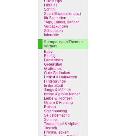
Cover-Ups
Florales
Schrift
Sets (Stackables usw.)
für Szenerien
Tags, Labels, Banner
Verpackungen
Silhouetten
Interaktiv
Stempel nach Themen
sortiert
Baby
Blumig
Fantastisch
Geburtstag
Grafisches
Gute Gedanken
Herbst & Halloween
Hintergründe
In der Stadt
Jungs & Männer
kleine & große Kinder
Liebe & Hochzeit
Ostern & Frühling
Reisen
Scrapbooking
Selbstgemacht!
Sommer
Textstempel & Alphas
Tierisch
Hmmm, lecker!