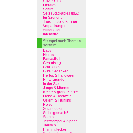
Cover-Ups
Florales
Schrift
Sets (Stackables usw.)
für Szenerien
Tags, Labels, Banner
Verpackungen
Silhouetten
Interaktiv
Stempel nach Themen
sortiert
Baby
Blumig
Fantastisch
Geburtstag
Grafisches
Gute Gedanken
Herbst & Halloween
Hintergründe
In der Stadt
Jungs & Männer
kleine & große Kinder
Liebe & Hochzeit
Ostern & Frühling
Reisen
Scrapbooking
Selbstgemacht!
Sommer
Textstempel & Alphas
Tierisch
Hmmm, lecker!