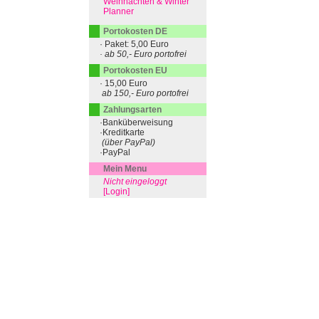
Weihnachten & Winter
Planner
Portokosten DE
· Paket: 5,00 Euro
· ab 50,- Euro portofrei
Portokosten EU
· 15,00 Euro
ab 150,- Euro portofrei
Zahlungsarten
·Banküberweisung
·Kreditkarte
(über PayPal)
·PayPal
Mein Menu
Nicht eingeloggt
[Login]