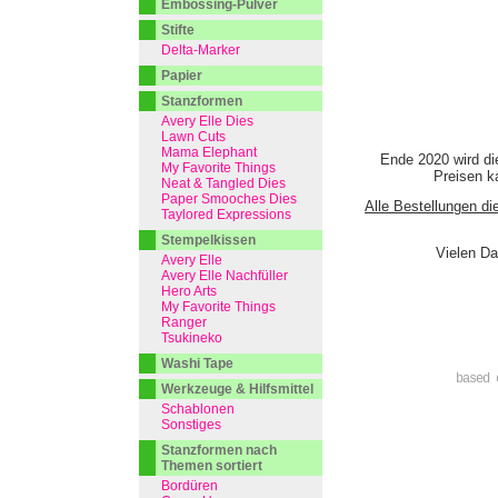
Embossing-Pulver
Stifte
Delta-Marker
Papier
Stanzformen
Avery Elle Dies
Lawn Cuts
Mama Elephant
Ende 2020 wird di
My Favorite Things
Preisen ka
Neat & Tangled Dies
Paper Smooches Dies
Alle Bestellungen di
Taylored Expressions
Stempelkissen
Vielen Da
Avery Elle
Avery Elle Nachfüller
Hero Arts
My Favorite Things
Ranger
Tsukineko
Washi Tape
based 
Werkzeuge & Hilfsmittel
Schablonen
Sonstiges
Stanzformen nach
Themen sortiert
Bordüren