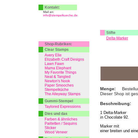
Kontakt:
Mail an:
info@stempelkueche.de
Stifte
Delta-Marker
Shop-Rubriken:
Clear Stamps
Avery Elle
Elizabeth Craft Designs
Lawn Fawn
Mama Elephant
My Favorite Things
Neat & Tangled
Newton's Nook
Paper Smooches
Menge:
Bestellu
Stempelküche
Dieser Shop ist ge
The Alleyway Stamps
Gummi-Stempel
Beschreibung:
Taylored Expressions
1 Delta-Marker
Dies und das
in Chocolate 92.
Farben & ähnliches
Pailletten / Sequins
Marker mit
Sticker
einer breiten und ein
Wood Veneer