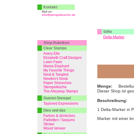
Kontakt:
Mail an:
info@stempelkueche.de
Stifte
Delta-Marker
Shop-Rubriken:
Clear Stamps
Avery Elle
Elizabeth Craft Designs
Lawn Fawn
Mama Elephant
My Favorite Things
Neat & Tangled
Newton's Nook
Paper Smooches
Menge:
Bestellu
Stempelküche
Dieser Shop ist ge
The Alleyway Stamps
Gummi-Stempel
Beschreibung:
Taylored Expressions
1 Delta-Marker in 
Dies und das
Farben & ähnliches
Marker mit einer br
Pailletten / Sequins
Sticker
Wood Veneer