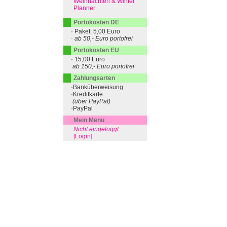
Weihnachten & Winter
Planner
Portokosten DE
· Paket: 5,00 Euro
· ab 50,- Euro portofrei
Portokosten EU
· 15,00 Euro
ab 150,- Euro portofrei
Zahlungsarten
·Banküberweisung
·Kreditkarte
(über PayPal)
·PayPal
Mein Menu
Nicht eingeloggt
[Login]