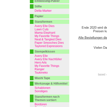
Embossing-Pulver
Stifte
Delta-Marker
Papier
Stanzformen
Avery Elle Dies
Ende 2020 wird di
Lawn Cuts
Preisen ka
Mama Elephant
My Favorite Things
Alle Bestellungen di
Neat & Tangled Dies
Paper Smooches Dies
Taylored Expressions
Vielen Da
Stempelkissen
Avery Elle
Avery Elle Nachfüller
Hero Arts
My Favorite Things
Ranger
Tsukineko
based 
Washi Tape
Werkzeuge & Hilfsmittel
Schablonen
Sonstiges
Stanzformen nach
Themen sortiert
Bordüren