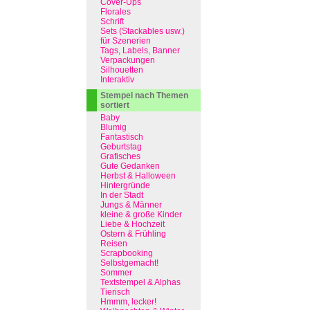
Cover-Ups
Florales
Schrift
Sets (Stackables usw.)
für Szenerien
Tags, Labels, Banner
Verpackungen
Silhouetten
Interaktiv
Stempel nach Themen
sortiert
Baby
Blumig
Fantastisch
Geburtstag
Grafisches
Gute Gedanken
Herbst & Halloween
Hintergründe
In der Stadt
Jungs & Männer
kleine & große Kinder
Liebe & Hochzeit
Ostern & Frühling
Reisen
Scrapbooking
Selbstgemacht!
Sommer
Textstempel & Alphas
Tierisch
Hmmm, lecker!