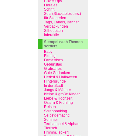
Cover-Ups
Florales
Schrift
Sets (Stackables usw.)
für Szenerien
Tags, Labels, Banner
Verpackungen
Silhouetten
Interaktiv
Stempel nach Themen
sortiert
Baby
Blumig
Fantastisch
Geburtstag
Grafisches
Gute Gedanken
Herbst & Halloween
Hintergründe
In der Stadt
Jungs & Männer
kleine & große Kinder
Liebe & Hochzeit
Ostern & Frühling
Reisen
Scrapbooking
Selbstgemacht!
Sommer
Textstempel & Alphas
Tierisch
Hmmm, lecker!