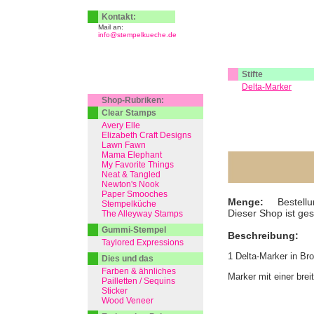
Kontakt:
Mail an:
info@stempelkueche.de
Stifte
Delta-Marker
Shop-Rubriken:
Clear Stamps
Avery Elle
Elizabeth Craft Designs
Lawn Fawn
Mama Elephant
My Favorite Things
Neat & Tangled
Newton's Nook
Paper Smooches
Menge:
Bestellu
Stempelküche
Dieser Shop ist ge
The Alleyway Stamps
Gummi-Stempel
Beschreibung:
Taylored Expressions
1 Delta-Marker in Br
Dies und das
Farben & ähnliches
Marker mit einer brei
Pailletten / Sequins
Sticker
Wood Veneer