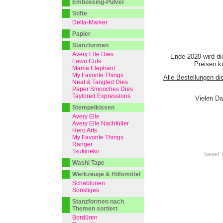
Embossing-Pulver
Stifte
Delta-Marker
Papier
Stanzformen
Avery Elle Dies
Ende 2020 wird di
Lawn Cuts
Preisen ka
Mama Elephant
My Favorite Things
Alle Bestellungen di
Neat & Tangled Dies
Paper Smooches Dies
Taylored Expressions
Vielen Da
Stempelkissen
Avery Elle
Avery Elle Nachfüller
Hero Arts
My Favorite Things
Ranger
Tsukineko
based 
Washi Tape
Werkzeuge & Hilfsmittel
Schablonen
Sonstiges
Stanzformen nach
Themen sortiert
Bordüren