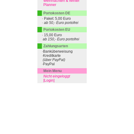
Weihnachten & Winter
Planner
Portokosten DE
· Paket: 5,00 Euro
· ab 50,- Euro portofrei
Portokosten EU
· 15,00 Euro
ab 150,- Euro portofrei
Zahlungsarten
·Banküberweisung
·Kreditkarte
(über PayPal)
·PayPal
Mein Menu
Nicht eingeloggt
[Login]