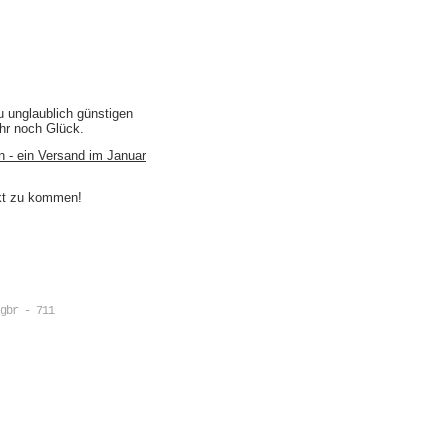
u unglaublich günstigen
ihr noch Glück.
n - ein Versand im Januar
akt zu kommen!
gbr - 711