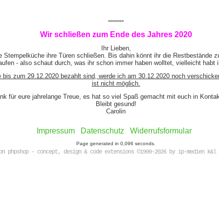
********
Wir schließen zum Ende des Jahres 2020
Ihr Lieben,
e Stempelküche ihre Türen schließen. Bis dahin könnt ihr die Restbestände z
ufen - also schaut durch, was ihr schon immer haben wolltet, vielleicht habt 
e bis zum 29.12.2020 bezahlt sind, werde ich am 30.12.2020 noch verschicke
ist nicht möglich.
nk für eure jahrelange Treue, es hat so viel Spaß gemacht mit euch in Kont
Bleibt gesund!
Carolin
Impressum
Datenschutz
Widerrufsformular
Page generated in 0,096 seconds.
on phpshop - concept, design & code extensions ©1999-2026 by ip-medien k&l 