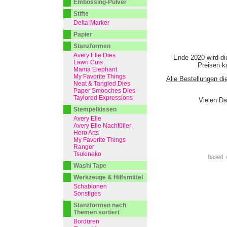
Embossing-Pulver
Stifte
Delta-Marker
Papier
Stanzformen
Avery Elle Dies
Ende 2020 wird di
Lawn Cuts
Preisen ka
Mama Elephant
My Favorite Things
Alle Bestellungen di
Neat & Tangled Dies
Paper Smooches Dies
Taylored Expressions
Vielen Da
Stempelkissen
Avery Elle
Avery Elle Nachfüller
Hero Arts
My Favorite Things
Ranger
Tsukineko
based 
Washi Tape
Werkzeuge & Hilfsmittel
Schablonen
Sonstiges
Stanzformen nach
Themen sortiert
Bordüren