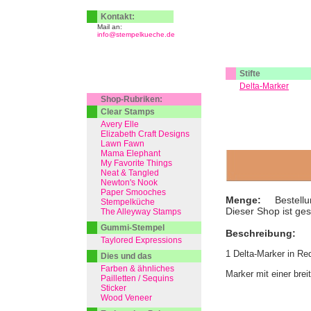
Kontakt:
Mail an:
info@stempelkueche.de
Stifte
Delta-Marker
Shop-Rubriken:
Clear Stamps
Avery Elle
Elizabeth Craft Designs
Lawn Fawn
Mama Elephant
My Favorite Things
Neat & Tangled
Newton's Nook
Paper Smooches
Menge:
Bestellu
Stempelküche
Dieser Shop ist ge
The Alleyway Stamps
Gummi-Stempel
Beschreibung:
Taylored Expressions
1 Delta-Marker in Re
Dies und das
Farben & ähnliches
Marker mit einer brei
Pailletten / Sequins
Sticker
Wood Veneer