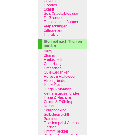
Cover-Ups
Florales
Schrift
Sets (Stackables usw.)
für Szenerien
Tags, Labels, Banner
Verpackungen
Silhouetten
Interaktiv
Stempel nach Themen
sortiert
Baby
Blumig
Fantastisch
Geburtstag
Grafisches
Gute Gedanken
Herbst & Halloween
Hintergründe
In der Stadt
Jungs & Männer
kleine & große Kinder
Liebe & Hochzeit
Ostern & Frühling
Reisen
Scrapbooking
Selbstgemacht!
Sommer
Textstempel & Alphas
Tierisch
Hmmm, lecker!