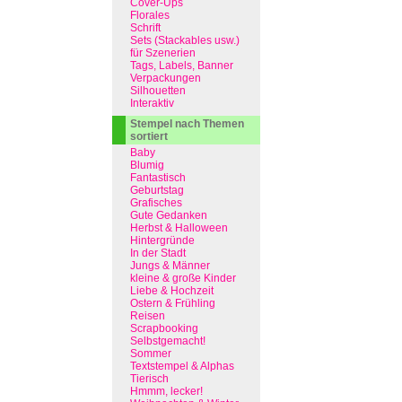
Cover-Ups
Florales
Schrift
Sets (Stackables usw.)
für Szenerien
Tags, Labels, Banner
Verpackungen
Silhouetten
Interaktiv
Stempel nach Themen
sortiert
Baby
Blumig
Fantastisch
Geburtstag
Grafisches
Gute Gedanken
Herbst & Halloween
Hintergründe
In der Stadt
Jungs & Männer
kleine & große Kinder
Liebe & Hochzeit
Ostern & Frühling
Reisen
Scrapbooking
Selbstgemacht!
Sommer
Textstempel & Alphas
Tierisch
Hmmm, lecker!