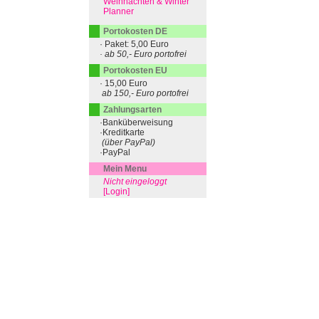
Weihnachten & Winter
Planner
Portokosten DE
· Paket: 5,00 Euro
· ab 50,- Euro portofrei
Portokosten EU
· 15,00 Euro
ab 150,- Euro portofrei
Zahlungsarten
·Banküberweisung
·Kreditkarte
(über PayPal)
·PayPal
Mein Menu
Nicht eingeloggt
[Login]