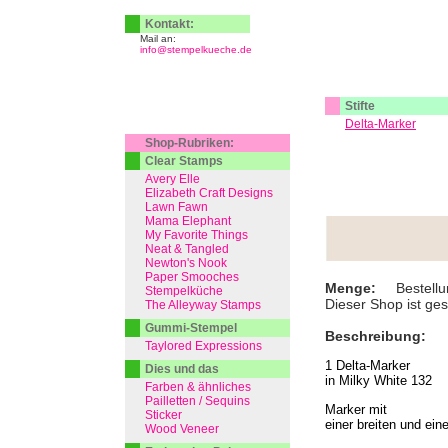
Kontakt:
Mail an:
info@stempelkueche.de
Stifte
Delta-Marker
Shop-Rubriken:
Clear Stamps
Avery Elle
Elizabeth Craft Designs
Lawn Fawn
Mama Elephant
My Favorite Things
Neat & Tangled
Newton's Nook
Paper Smooches
Menge:
Bestellu
Stempelküche
Dieser Shop ist ge
The Alleyway Stamps
Gummi-Stempel
Beschreibung:
Taylored Expressions
1 Delta-Marker
Dies und das
in Milky White 132
Farben & ähnliches
Pailletten / Sequins
Marker mit
Sticker
einer breiten und ein
Wood Veneer