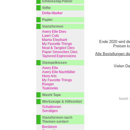
Embossing-Pulver
Stifte
Delta-Marker
Papier
Stanzformen
Avery Elle Dies
Lawn Cuts
Mama Elephant
Ende 2020 wird di
My Favorite Things
Preisen ka
Neat & Tangled Dies
Paper Smooches Dies
Alle Bestellungen di
Taylored Expressions
Stempelkissen
Vielen Da
Avery Elle
Avery Elle Nachfüller
Hero Arts
My Favorite Things
Ranger
Tsukineko
Washi Tape
based 
Werkzeuge & Hilfsmittel
Schablonen
Sonstiges
Stanzformen nach
Themen sortiert
Bordüren