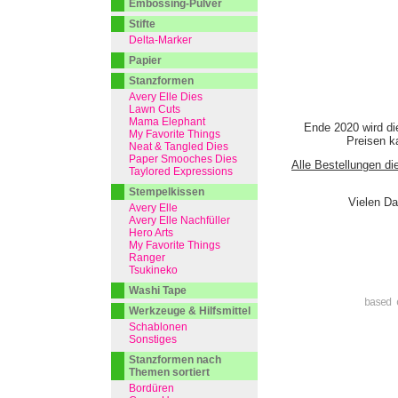
Embossing-Pulver
Stifte
Delta-Marker
Papier
Stanzformen
Avery Elle Dies
Lawn Cuts
Mama Elephant
Ende 2020 wird di
My Favorite Things
Preisen ka
Neat & Tangled Dies
Paper Smooches Dies
Alle Bestellungen di
Taylored Expressions
Stempelkissen
Vielen Da
Avery Elle
Avery Elle Nachfüller
Hero Arts
My Favorite Things
Ranger
Tsukineko
Washi Tape
based 
Werkzeuge & Hilfsmittel
Schablonen
Sonstiges
Stanzformen nach
Themen sortiert
Bordüren