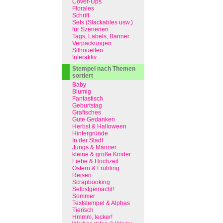
Cover-Ups
Florales
Schrift
Sets (Stackables usw.)
für Szenerien
Tags, Labels, Banner
Verpackungen
Silhouetten
Interaktiv
Stempel nach Themen
sortiert
Baby
Blumig
Fantastisch
Geburtstag
Grafisches
Gute Gedanken
Herbst & Halloween
Hintergründe
In der Stadt
Jungs & Männer
kleine & große Kinder
Liebe & Hochzeit
Ostern & Frühling
Reisen
Scrapbooking
Selbstgemacht!
Sommer
Textstempel & Alphas
Tierisch
Hmmm, lecker!