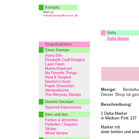
Kontakt:
Mail an:
info@stempelkueche.de
Stifte
Delta-Marker
Shop-Rubriken:
Clear Stamps
Avery Elle
Elizabeth Craft Designs
Lawn Fawn
Mama Elephant
My Favorite Things
Neat & Tangled
Newton's Nook
Paper Smooches
Menge:
Bestellu
Stempelküche
Dieser Shop ist ge
The Alleyway Stamps
Gummi-Stempel
Beschreibung:
Taylored Expressions
1 Delta-Marker
Dies und das
in Medium Pink 137
Farben & ähnliches
Pailletten / Sequins
Marker mit
Sticker
einer breiten und ein
Wood Veneer