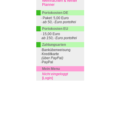
Weihnachten & Winter
Planner
Portokosten DE
· Paket: 5,00 Euro
· ab 50,- Euro portofrei
Portokosten EU
· 15,00 Euro
ab 150,- Euro portofrei
Zahlungsarten
·Banküberweisung
·Kreditkarte
(über PayPal)
·PayPal
Mein Menu
Nicht eingeloggt
[Login]