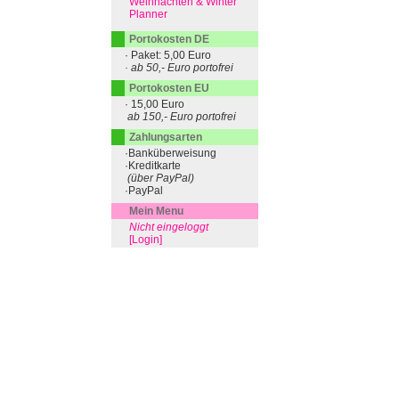
Weihnachten & Winter
Planner
Portokosten DE
· Paket: 5,00 Euro
· ab 50,- Euro portofrei
Portokosten EU
· 15,00 Euro
ab 150,- Euro portofrei
Zahlungsarten
·Banküberweisung
·Kreditkarte
(über PayPal)
·PayPal
Mein Menu
Nicht eingeloggt
[Login]