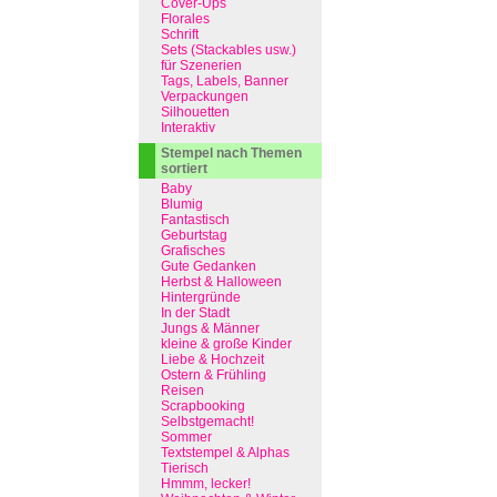
Cover-Ups
Florales
Schrift
Sets (Stackables usw.)
für Szenerien
Tags, Labels, Banner
Verpackungen
Silhouetten
Interaktiv
Stempel nach Themen
sortiert
Baby
Blumig
Fantastisch
Geburtstag
Grafisches
Gute Gedanken
Herbst & Halloween
Hintergründe
In der Stadt
Jungs & Männer
kleine & große Kinder
Liebe & Hochzeit
Ostern & Frühling
Reisen
Scrapbooking
Selbstgemacht!
Sommer
Textstempel & Alphas
Tierisch
Hmmm, lecker!