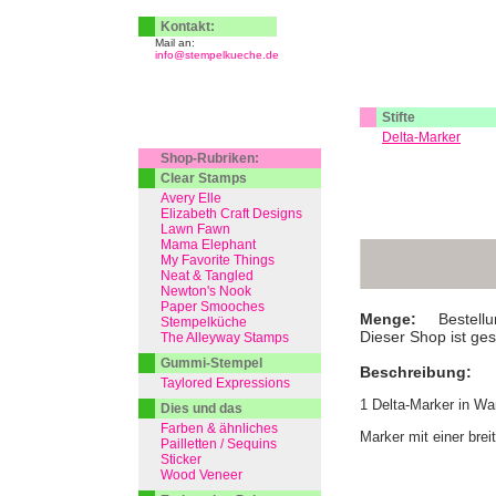
Kontakt:
Mail an:
info@stempelkueche.de
Stifte
Delta-Marker
Shop-Rubriken:
Clear Stamps
Avery Elle
Elizabeth Craft Designs
Lawn Fawn
Mama Elephant
My Favorite Things
Neat & Tangled
Newton's Nook
Paper Smooches
Menge:
Bestellu
Stempelküche
Dieser Shop ist ge
The Alleyway Stamps
Gummi-Stempel
Beschreibung:
Taylored Expressions
1 Delta-Marker in W
Dies und das
Farben & ähnliches
Marker mit einer brei
Pailletten / Sequins
Sticker
Wood Veneer