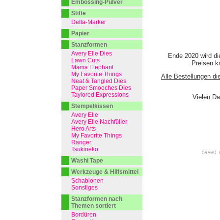
Embossing-Pulver
Stifte
Delta-Marker
Papier
Stanzformen
Avery Elle Dies
Ende 2020 wird di
Lawn Cuts
Preisen ka
Mama Elephant
My Favorite Things
Alle Bestellungen di
Neat & Tangled Dies
Paper Smooches Dies
Taylored Expressions
Vielen Da
Stempelkissen
Avery Elle
Avery Elle Nachfüller
Hero Arts
My Favorite Things
Ranger
Tsukineko
based 
Washi Tape
Werkzeuge & Hilfsmittel
Schablonen
Sonstiges
Stanzformen nach
Themen sortiert
Bordüren