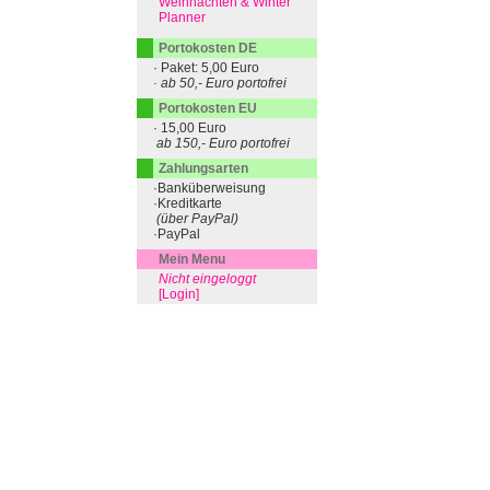
Weihnachten & Winter
Planner
Portokosten DE
· Paket: 5,00 Euro
· ab 50,- Euro portofrei
Portokosten EU
· 15,00 Euro
ab 150,- Euro portofrei
Zahlungsarten
·Banküberweisung
·Kreditkarte
(über PayPal)
·PayPal
Mein Menu
Nicht eingeloggt
[Login]