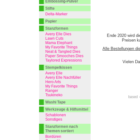
Embossing-Pulver
Stifte
Delta-Marker
Papier
Stanzformen
Avery Elle Dies
Ende 2020 wird di
Lawn Cuts
Preisen ka
Mama Elephant
My Favorite Things
Alle Bestellungen di
Neat & Tangled Dies
Paper Smooches Dies
Taylored Expressions
Vielen Da
Stempelkissen
Avery Elle
Avery Elle Nachfüller
Hero Arts
My Favorite Things
Ranger
Tsukineko
based 
Washi Tape
Werkzeuge & Hilfsmittel
Schablonen
Sonstiges
Stanzformen nach
Themen sortiert
Bordüren