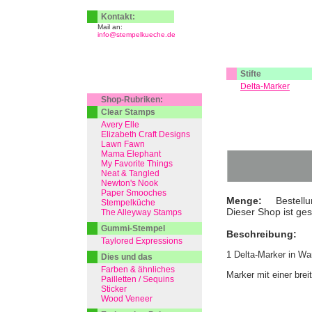
Kontakt:
Mail an:
info@stempelkueche.de
Stifte
Delta-Marker
Shop-Rubriken:
Clear Stamps
Avery Elle
Elizabeth Craft Designs
Lawn Fawn
Mama Elephant
My Favorite Things
Neat & Tangled
Newton's Nook
Paper Smooches
Menge:
Bestellu
Stempelküche
Dieser Shop ist ge
The Alleyway Stamps
Gummi-Stempel
Beschreibung:
Taylored Expressions
1 Delta-Marker in W
Dies und das
Farben & ähnliches
Marker mit einer brei
Pailletten / Sequins
Sticker
Wood Veneer