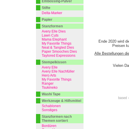
Embossing-Pulver
Stifte
Delta-Marker
Papier
Stanzformen
Avery Elle Dies
Lawn Cuts
Mama Elephant
Ende 2020 wird di
My Favorite Things
Preisen ka
Neat & Tangled Dies
Paper Smooches Dies
Alle Bestellungen di
Taylored Expressions
Stempelkissen
Vielen Da
Avery Elle
Avery Elle Nachfüller
Hero Arts
My Favorite Things
Ranger
Tsukineko
Washi Tape
based 
Werkzeuge & Hilfsmittel
Schablonen
Sonstiges
Stanzformen nach
Themen sortiert
Bordüren