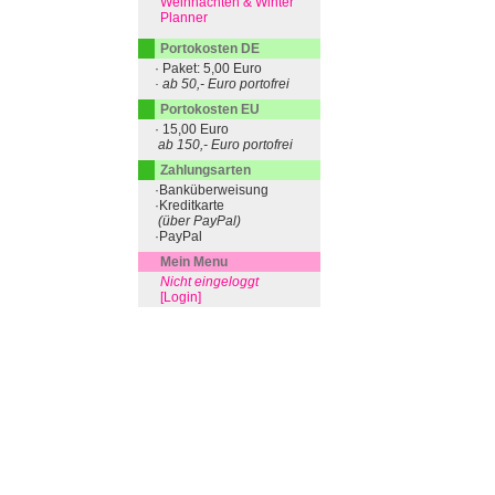
Weihnachten & Winter
Planner
Portokosten DE
· Paket: 5,00 Euro
· ab 50,- Euro portofrei
Portokosten EU
· 15,00 Euro
ab 150,- Euro portofrei
Zahlungsarten
·Banküberweisung
·Kreditkarte
(über PayPal)
·PayPal
Mein Menu
Nicht eingeloggt
[Login]