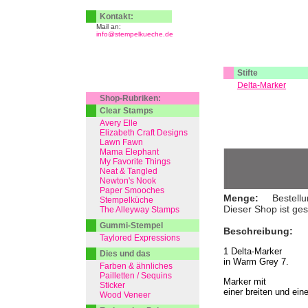
Kontakt:
Mail an:
info@stempelkueche.de
Stifte
Delta-Marker
Shop-Rubriken:
Clear Stamps
Avery Elle
Elizabeth Craft Designs
Lawn Fawn
Mama Elephant
My Favorite Things
Neat & Tangled
Newton's Nook
Paper Smooches
Menge:
Bestellu
Stempelküche
Dieser Shop ist ge
The Alleyway Stamps
Gummi-Stempel
Beschreibung:
Taylored Expressions
1 Delta-Marker
Dies und das
in Warm Grey 7.
Farben & ähnliches
Pailletten / Sequins
Marker mit
Sticker
einer breiten und ein
Wood Veneer