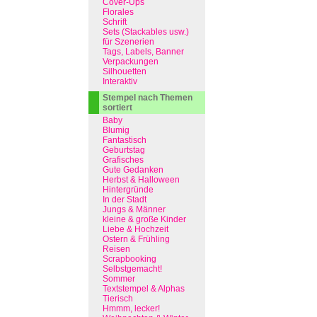
Cover-Ups
Florales
Schrift
Sets (Stackables usw.)
für Szenerien
Tags, Labels, Banner
Verpackungen
Silhouetten
Interaktiv
Stempel nach Themen
sortiert
Baby
Blumig
Fantastisch
Geburtstag
Grafisches
Gute Gedanken
Herbst & Halloween
Hintergründe
In der Stadt
Jungs & Männer
kleine & große Kinder
Liebe & Hochzeit
Ostern & Frühling
Reisen
Scrapbooking
Selbstgemacht!
Sommer
Textstempel & Alphas
Tierisch
Hmmm, lecker!