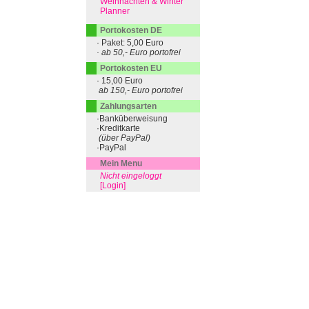
Weihnachten & Winter
Planner
Portokosten DE
· Paket: 5,00 Euro
· ab 50,- Euro portofrei
Portokosten EU
· 15,00 Euro
ab 150,- Euro portofrei
Zahlungsarten
·Banküberweisung
·Kreditkarte
(über PayPal)
·PayPal
Mein Menu
Nicht eingeloggt
[Login]