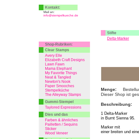
Kontakt:
Mail an:
info@stempelkueche.de
Stifte
Delta-Marker
Shop-Rubriken:
Clear Stamps
Avery Elle
Elizabeth Craft Designs
Lawn Fawn
Mama Elephant
My Favorite Things
Neat & Tangled
Newton's Nook
Paper Smooches
Menge:
Bestellu
Stempelküche
Dieser Shop ist ge
The Alleyway Stamps
Gummi-Stempel
Beschreibung:
Taylored Expressions
1 Delta-Marker
Dies und das
in Burnt Sienna 95.
Farben & ähnliches
Pailletten / Sequins
Marker mit
Sticker
einer breiten und ein
Wood Veneer