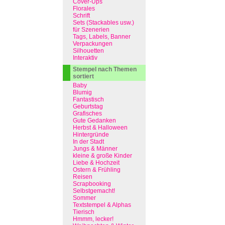
Cover-Ups
Florales
Schrift
Sets (Stackables usw.)
für Szenerien
Tags, Labels, Banner
Verpackungen
Silhouetten
Interaktiv
Stempel nach Themen
sortiert
Baby
Blumig
Fantastisch
Geburtstag
Grafisches
Gute Gedanken
Herbst & Halloween
Hintergründe
In der Stadt
Jungs & Männer
kleine & große Kinder
Liebe & Hochzeit
Ostern & Frühling
Reisen
Scrapbooking
Selbstgemacht!
Sommer
Textstempel & Alphas
Tierisch
Hmmm, lecker!