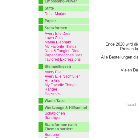
Embossing-Pulver
Stifte
Delta-Marker
Papier
Stanzformen
Avery Elle Dies
Lawn Cuts
Mama Elephant
Ende 2020 wird di
My Favorite Things
Preisen ka
Neat & Tangled Dies
Paper Smooches Dies
Alle Bestellungen di
Taylored Expressions
Stempelkissen
Vielen Da
Avery Elle
Avery Elle Nachfüller
Hero Arts
My Favorite Things
Ranger
Tsukineko
Washi Tape
based 
Werkzeuge & Hilfsmittel
Schablonen
Sonstiges
Stanzformen nach
Themen sortiert
Bordüren