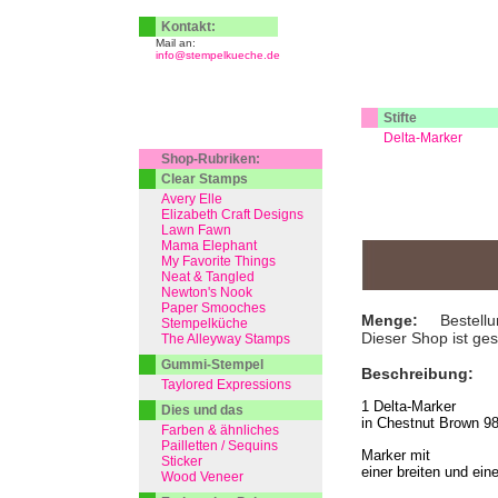
Kontakt:
Mail an:
info@stempelkueche.de
Stifte
Delta-Marker
Shop-Rubriken:
Clear Stamps
Avery Elle
Elizabeth Craft Designs
Lawn Fawn
Mama Elephant
My Favorite Things
Neat & Tangled
Newton's Nook
Paper Smooches
Menge:
Bestellu
Stempelküche
Dieser Shop ist ge
The Alleyway Stamps
Gummi-Stempel
Beschreibung:
Taylored Expressions
1 Delta-Marker
Dies und das
in Chestnut Brown 98
Farben & ähnliches
Pailletten / Sequins
Marker mit
Sticker
einer breiten und ein
Wood Veneer