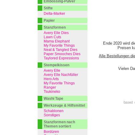
Embossing-Pulver
Stifte
Delta-Marker
Papier
Stanzformen
Avery Elle Dies
Lawn Cuts
Mama Elephant
Ende 2020 wird di
My Favorite Things
Preisen ka
Neat & Tangled Dies
Paper Smooches Dies
Alle Bestellungen di
Taylored Expressions
Stempelkissen
Vielen Da
Avery Elle
Avery Elle Nachfüller
Hero Arts
My Favorite Things
Ranger
Tsukineko
Washi Tape
based 
Werkzeuge & Hilfsmittel
Schablonen
Sonstiges
Stanzformen nach
Themen sortiert
Bordüren