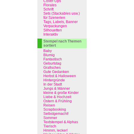
Cover-Ups
Florales
Schrift
Sets (Stackables usw.)
für Szenerien
Tags, Labels, Banner
Verpackungen
Silhouetten
Interaktiv
Stempel nach Themen
sortiert
Baby
Blumig
Fantastisch
Geburtstag
Grafisches
Gute Gedanken
Herbst & Halloween
Hintergründe
In der Stadt
Jungs & Männer
kleine & große Kinder
Liebe & Hochzeit
Ostern & Frühling
Reisen
Scrapbooking
Selbstgemacht!
Sommer
Textstempel & Alphas
Tierisch
Hmmm, lecker!