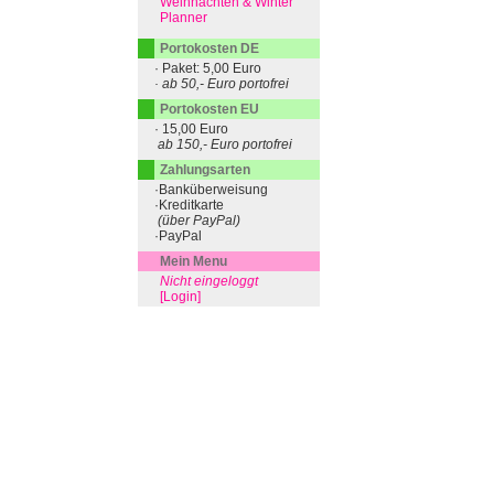
Weihnachten & Winter
Planner
Portokosten DE
· Paket: 5,00 Euro
· ab 50,- Euro portofrei
Portokosten EU
· 15,00 Euro
ab 150,- Euro portofrei
Zahlungsarten
·Banküberweisung
·Kreditkarte
(über PayPal)
·PayPal
Mein Menu
Nicht eingeloggt
[Login]