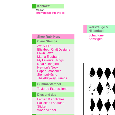
Kontakt:
Mail an:
info@stempelkueche.de
Werkzeuge &
Hilfsmittel
Schablonen
Shop-Rubriken:
Sonstiges
Clear Stamps
Avery Elle
Elizabeth Craft Designs
Lawn Fawn
Mama Elephant
My Favorite Things
Neat & Tangled
Newton's Nook
Paper Smooches
Stempelküche
The Alleyway Stamps
Gummi-Stempel
Taylored Expressions
Dies und das
Farben & ähnliches
Pailletten / Sequins
Sticker
Wood Veneer