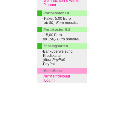
Weihnachten & Winter
Planner
Portokosten DE
· Paket: 5,00 Euro
· ab 50,- Euro portofrei
Portokosten EU
· 15,00 Euro
ab 150,- Euro portofrei
Zahlungsarten
·Banküberweisung
·Kreditkarte
(über PayPal)
·PayPal
Mein Menu
Nicht eingeloggt
[Login]