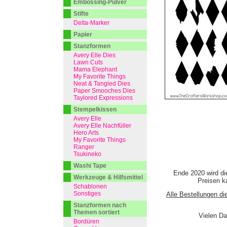
Embossing-Pulver
Stifte
Delta-Marker
Papier
Stanzformen
Avery Elle Dies
Lawn Cuts
Mama Elephant
My Favorite Things
Neat & Tangled Dies
Paper Smooches Dies
Taylored Expressions
Stempelkissen
Avery Elle
Avery Elle Nachfüller
Hero Arts
My Favorite Things
Ranger
Tsukineko
Washi Tape
Ende 2020 wird di
Werkzeuge & Hilfsmittel
Preisen ka
Schablonen
Sonstiges
Alle Bestellungen di
Stanzformen nach
Themen sortiert
Vielen Da
Bordüren