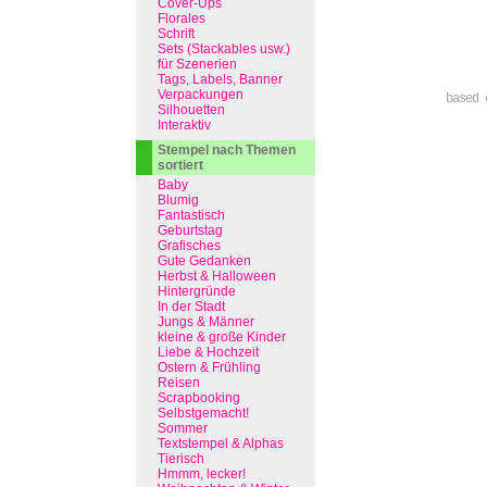
Cover-Ups
Florales
Schrift
Sets (Stackables usw.)
für Szenerien
Tags, Labels, Banner
Verpackungen
based 
Silhouetten
Interaktiv
Stempel nach Themen
sortiert
Baby
Blumig
Fantastisch
Geburtstag
Grafisches
Gute Gedanken
Herbst & Halloween
Hintergründe
In der Stadt
Jungs & Männer
kleine & große Kinder
Liebe & Hochzeit
Ostern & Frühling
Reisen
Scrapbooking
Selbstgemacht!
Sommer
Textstempel & Alphas
Tierisch
Hmmm, lecker!