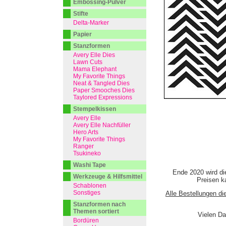
Embossing-Pulver
Stifte
Delta-Marker
Papier
Stanzformen
Avery Elle Dies
Lawn Cuts
Mama Elephant
My Favorite Things
Neat & Tangled Dies
Paper Smooches Dies
Taylored Expressions
Stempelkissen
Avery Elle
Avery Elle Nachfüller
Hero Arts
My Favorite Things
Ranger
Tsukineko
Washi Tape
Ende 2020 wird di
Werkzeuge & Hilfsmittel
Preisen ka
Schablonen
Sonstiges
Alle Bestellungen di
Stanzformen nach
Themen sortiert
Vielen Da
Bordüren