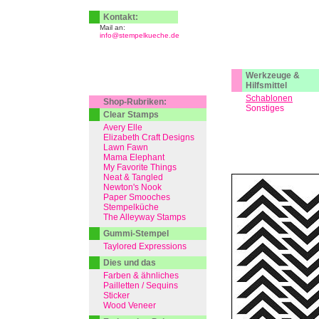
Kontakt:
Mail an:
info@stempelkueche.de
Werkzeuge &
Hilfsmittel
Schablonen
Shop-Rubriken:
Sonstiges
Clear Stamps
Avery Elle
Elizabeth Craft Designs
Lawn Fawn
Mama Elephant
My Favorite Things
Neat & Tangled
Newton's Nook
Paper Smooches
Stempelküche
The Alleyway Stamps
Gummi-Stempel
Taylored Expressions
Dies und das
Farben & ähnliches
Pailletten / Sequins
Sticker
Wood Veneer