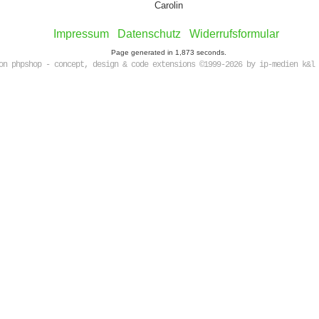
Carolin
Impressum
Datenschutz
Widerrufsformular
Page generated in 1,873 seconds.
on phpshop - concept, design & code extensions ©1999-2026 by ip-medien k&l 