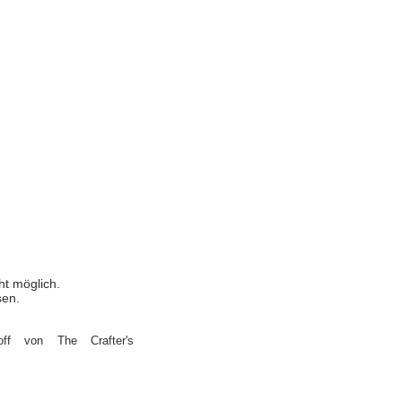
ht möglich.
sen.
off von The Crafter's