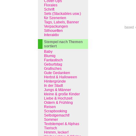
Cover-Ups
Florales
Schrift
Sets (Stackables usw.)
für Szenerien
Tags, Labels, Banner
Verpackungen
based 
Silhouetten
Interaktiv
Stempel nach Themen
sortiert
Baby
Blumig
Fantastisch
Geburtstag
Grafisches
Gute Gedanken
Herbst & Halloween
Hintergründe
In der Stadt
Jungs & Männer
kleine & große Kinder
Liebe & Hochzeit
Ostern & Frühling
Reisen
Scrapbooking
Selbstgemacht!
Sommer
Textstempel & Alphas
Tierisch
Hmmm, lecker!