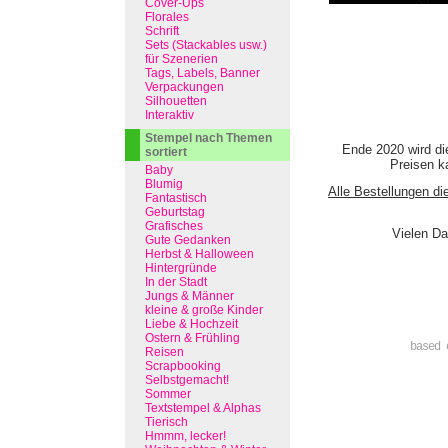
Cover-Ups
Florales
Schrift
Sets (Stackables usw.)
für Szenerien
Tags, Labels, Banner
Verpackungen
Silhouetten
Interaktiv
Stempel nach Themen
Ende 2020 wird di
sortiert
Preisen ka
Baby
Blumig
Alle Bestellungen di
Fantastisch
Geburtstag
Grafisches
Vielen Da
Gute Gedanken
Herbst & Halloween
Hintergründe
In der Stadt
Jungs & Männer
kleine & große Kinder
Liebe & Hochzeit
Ostern & Frühling
based 
Reisen
Scrapbooking
Selbstgemacht!
Sommer
Textstempel & Alphas
Tierisch
Hmmm, lecker!