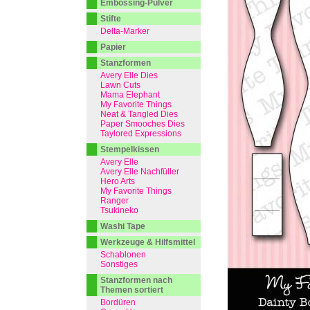
Embossing-Pulver
Stifte
Delta-Marker
Papier
Stanzformen
Avery Elle Dies
Lawn Cuts
Mama Elephant
My Favorite Things
Neat & Tangled Dies
Paper Smooches Dies
Taylored Expressions
Stempelkissen
Avery Elle
Avery Elle Nachfüller
Hero Arts
My Favorite Things
Ranger
Tsukineko
Washi Tape
Werkzeuge & Hilfsmittel
Schablonen
Sonstiges
Stanzformen nach
Themen sortiert
Bordüren