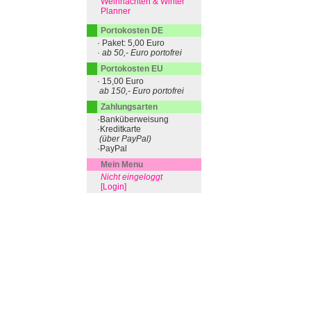
Weihnachten & Winter
Planner
Portokosten DE
· Paket: 5,00 Euro
· ab 50,- Euro portofrei
Portokosten EU
· 15,00 Euro
ab 150,- Euro portofrei
Zahlungsarten
·Banküberweisung
·Kreditkarte
(über PayPal)
·PayPal
Mein Menu
Nicht eingeloggt
[Login]