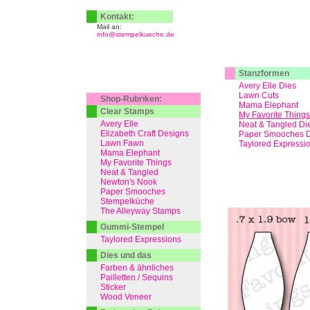
Kontakt:
Mail an:
info@stempelkueche.de
Stanzformen
Avery Elle Dies
Lawn Cuts
Shop-Rubriken:
Mama Elephant
Clear Stamps
My Favorite Things
Avery Elle
Neat & Tangled Di
Elizabeth Craft Designs
Paper Smooches D
Lawn Fawn
Taylored Expressi
Mama Elephant
My Favorite Things
Neat & Tangled
Newton's Nook
Paper Smooches
Stempelküche
The Alleyway Stamps
Gummi-Stempel
Taylored Expressions
Dies und das
Farben & ähnliches
Pailletten / Sequins
Sticker
Wood Veneer