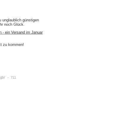
u unglaublich günstigen
ihr noch Glück.
n - ein Versand im Januar
akt zu kommen!
gbr - 711