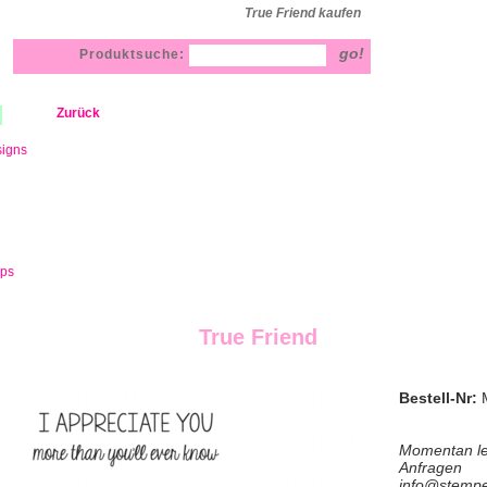
True Friend kaufen
Produktsuche:
Zurück
signs
mps
True Friend
Bestell-Nr:
Momentan lei
Anf
info@stempe