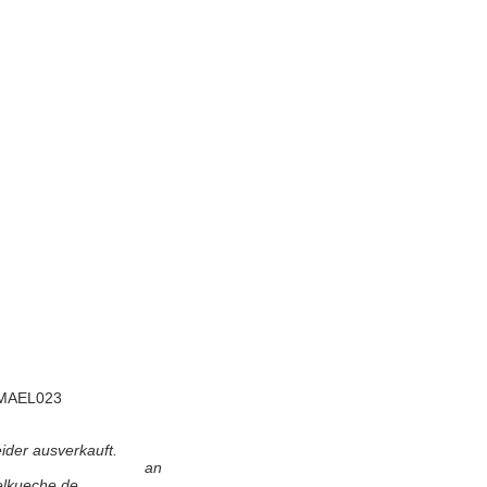
MAEL023
der ausverkauft.
ragen an
lkueche.de