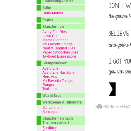
Embossing-Pulver
Stifte
Delta-Marker
Papier
Stanzformen
Avery Elle Dies
Lawn Cuts
Mama Elephant
My Favorite Things
Neat & Tangled Dies
Paper Smooches Dies
Taylored Expressions
Stempelkissen
Avery Elle
Avery Elle Nachfüller
Hero Arts
My Favorite Things
Ranger
Tsukineko
Washi Tape
Werkzeuge & Hilfsmittel
Schablonen
Sonstiges
Stanzformen nach
Themen sortiert
Bordüren