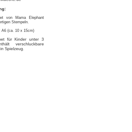
ng:
Set von Mama Elephant
rtigen Stempeln.
 A6 (ca. 10 x 15cm)
net für Kinder unter 3
thält verschluckbare
ein Spielzeug.