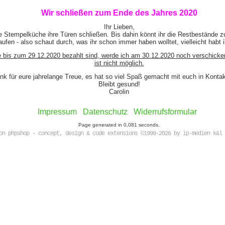
********
Wir schließen zum Ende des Jahres 2020
Ihr Lieben,
e Stempelküche ihre Türen schließen. Bis dahin könnt ihr die Restbestände z
ufen - also schaut durch, was ihr schon immer haben wolltet, vielleicht habt 
e bis zum 29.12.2020 bezahlt sind, werde ich am 30.12.2020 noch verschicke
ist nicht möglich.
nk für eure jahrelange Treue, es hat so viel Spaß gemacht mit euch in Kont
Bleibt gesund!
Carolin
Impressum
Datenschutz
Widerrufsformular
Page generated in 0,081 seconds.
on phpshop - concept, design & code extensions ©1999-2026 by ip-medien k&l 