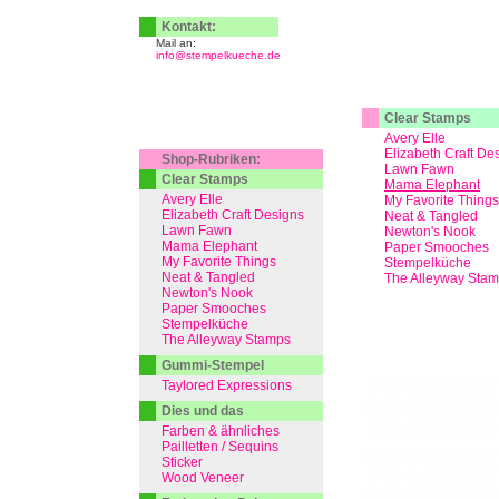
Kontakt:
Mail an:
info@stempelkueche.de
Clear Stamps
Avery Elle
Elizabeth Craft De
Shop-Rubriken:
Lawn Fawn
Clear Stamps
Mama Elephant
Avery Elle
My Favorite Things
Elizabeth Craft Designs
Neat & Tangled
Lawn Fawn
Newton's Nook
Mama Elephant
Paper Smooches
My Favorite Things
Stempelküche
Neat & Tangled
The Alleyway Sta
Newton's Nook
Paper Smooches
Stempelküche
The Alleyway Stamps
Gummi-Stempel
Taylored Expressions
Dies und das
Farben & ähnliches
Pailletten / Sequins
Sticker
Wood Veneer