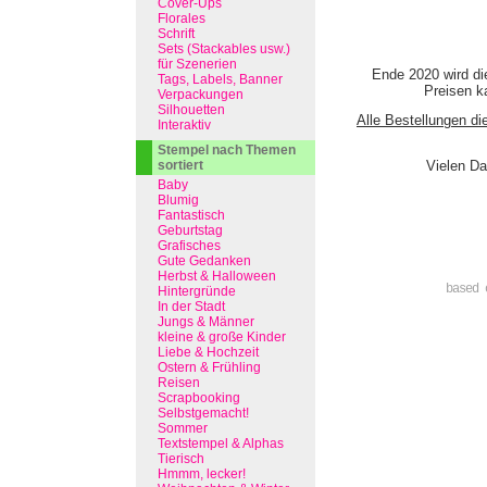
Cover-Ups
Florales
Schrift
Sets (Stackables usw.)
für Szenerien
Ende 2020 wird di
Tags, Labels, Banner
Preisen ka
Verpackungen
Silhouetten
Alle Bestellungen di
Interaktiv
Stempel nach Themen
sortiert
Vielen Da
Baby
Blumig
Fantastisch
Geburtstag
Grafisches
Gute Gedanken
Herbst & Halloween
based 
Hintergründe
In der Stadt
Jungs & Männer
kleine & große Kinder
Liebe & Hochzeit
Ostern & Frühling
Reisen
Scrapbooking
Selbstgemacht!
Sommer
Textstempel & Alphas
Tierisch
Hmmm, lecker!