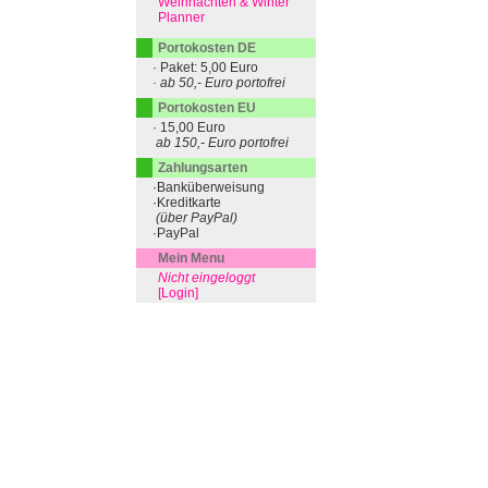
Weihnachten & Winter
Planner
Portokosten DE
· Paket: 5,00 Euro
· ab 50,- Euro portofrei
Portokosten EU
· 15,00 Euro
ab 150,- Euro portofrei
Zahlungsarten
·Banküberweisung
·Kreditkarte
(über PayPal)
·PayPal
Mein Menu
Nicht eingeloggt
[Login]