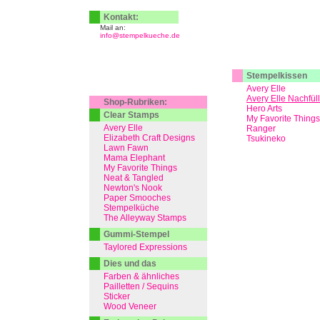
Kontakt:
Mail an:
info@stempelkueche.de
Stempelkissen
Avery Elle
Avery Elle Nachfül
Shop-Rubriken:
Hero Arts
Clear Stamps
My Favorite Things
Avery Elle
Ranger
Elizabeth Craft Designs
Tsukineko
Lawn Fawn
Mama Elephant
My Favorite Things
Neat & Tangled
Newton's Nook
Paper Smooches
Stempelküche
The Alleyway Stamps
Gummi-Stempel
Taylored Expressions
Dies und das
Farben & ähnliches
Pailletten / Sequins
Sticker
Wood Veneer