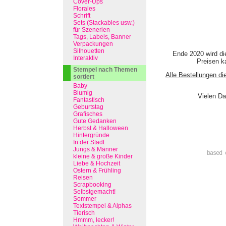
Cover-Ups
Florales
Schrift
Sets (Stackables usw.)
für Szenerien
Tags, Labels, Banner
Verpackungen
Silhouetten
Ende 2020 wird di
Interaktiv
Preisen ka
Stempel nach Themen
Alle Bestellungen di
sortiert
Baby
Blumig
Vielen Da
Fantastisch
Geburtstag
Grafisches
Gute Gedanken
Herbst & Halloween
Hintergründe
In der Stadt
Jungs & Männer
based 
kleine & große Kinder
Liebe & Hochzeit
Ostern & Frühling
Reisen
Scrapbooking
Selbstgemacht!
Sommer
Textstempel & Alphas
Tierisch
Hmmm, lecker!