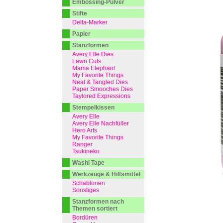
Embossing-Pulver
Stifte
Delta-Marker
Papier
Stanzformen
Avery Elle Dies
Lawn Cuts
Mama Elephant
My Favorite Things
Neat & Tangled Dies
Paper Smooches Dies
Taylored Expressions
Stempelkissen
Avery Elle
Avery Elle Nachfüller
Hero Arts
My Favorite Things
Ranger
Tsukineko
Washi Tape
Werkzeuge & Hilfsmittel
Schablonen
Sonstiges
Stanzformen nach
Themen sortiert
Bordüren