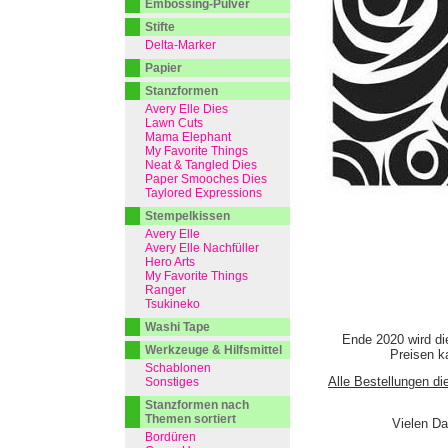
Embossing-Pulver
Stifte
Delta-Marker
Papier
Stanzformen
Avery Elle Dies
Lawn Cuts
Mama Elephant
My Favorite Things
Neat & Tangled Dies
Paper Smooches Dies
Taylored Expressions
Stempelkissen
Avery Elle
Avery Elle Nachfüller
Hero Arts
My Favorite Things
Ranger
Tsukineko
Washi Tape
Ende 2020 wird di
Werkzeuge & Hilfsmittel
Preisen ka
Schablonen
Alle Bestellungen di
Sonstiges
Stanzformen nach
Themen sortiert
Vielen Da
Bordüren