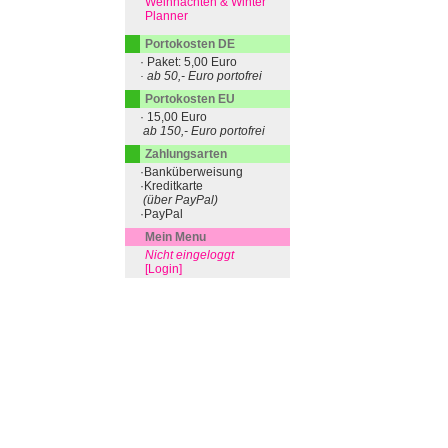
Weihnachten & Winter
Planner
Portokosten DE
· Paket: 5,00 Euro
· ab 50,- Euro portofrei
Portokosten EU
· 15,00 Euro
ab 150,- Euro portofrei
Zahlungsarten
·Banküberweisung
·Kreditkarte
(über PayPal)
·PayPal
Mein Menu
Nicht eingeloggt
[Login]