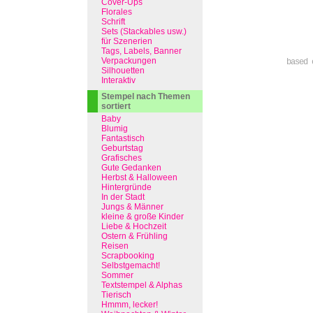
Cover-Ups
Florales
Schrift
Sets (Stackables usw.)
für Szenerien
Tags, Labels, Banner
Verpackungen
based 
Silhouetten
Interaktiv
Stempel nach Themen
sortiert
Baby
Blumig
Fantastisch
Geburtstag
Grafisches
Gute Gedanken
Herbst & Halloween
Hintergründe
In der Stadt
Jungs & Männer
kleine & große Kinder
Liebe & Hochzeit
Ostern & Frühling
Reisen
Scrapbooking
Selbstgemacht!
Sommer
Textstempel & Alphas
Tierisch
Hmmm, lecker!