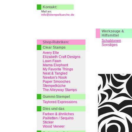
Kontakt:
Mail an:
info@stempelkueche.de
Werkzeuge &
Hilfsmittel
Schablonen
Shop-Rubriken:
Sonstiges
Clear Stamps
Avery Elle
Elizabeth Craft Designs
Lawn Fawn
Mama Elephant
My Favorite Things
Neat & Tangled
Newton's Nook
Paper Smooches
Stempelküche
The Alleyway Stamps
Gummi-Stempel
Taylored Expressions
Dies und das
Farben & ähnliches
Pailletten / Sequins
Sticker
Wood Veneer