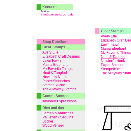
Kontakt:
Mail an:
info@stempelkueche.de
Clear Stamps
Avery Elle
Elizabeth Craft De
Shop-Rubriken:
Lawn Fawn
Clear Stamps
Mama Elephant
Avery Elle
My Favorite Things
Elizabeth Craft Designs
Neat & Tangled
Lawn Fawn
Newton's Nook
Mama Elephant
Paper Smooches
My Favorite Things
Stempelküche
Neat & Tangled
The Alleyway Sta
Newton's Nook
Paper Smooches
Stempelküche
The Alleyway Stamps
Gummi-Stempel
Taylored Expressions
Dies und das
Farben & ähnliches
Pailletten / Sequins
Sticker
Wood Veneer