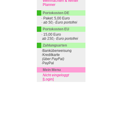
Weihnachten & Winter
Planner
Portokosten DE
· Paket: 5,00 Euro
· ab 50,- Euro portofrei
Portokosten EU
· 15,00 Euro
ab 150,- Euro portofrei
Zahlungsarten
·Banküberweisung
·Kreditkarte
(über PayPal)
·PayPal
Mein Menu
Nicht eingeloggt
[Login]