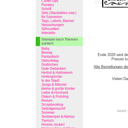
Cover-Ups
Florales
Schrift
Sets (Stackables usw.)
für Szenerien
Tags, Labels, Banner
Verpackungen
Silhouetten
Interaktiv
Stempel nach Themen
sortiert
Baby
Blumig
Ende 2020 wird di
Fantastisch
Preisen ka
Geburtstag
Grafisches
Alle Bestellungen di
Gute Gedanken
Herbst & Halloween
Hintergründe
Vielen Da
In der Stadt
Jungs & Männer
kleine & große Kinder
Liebe & Hochzeit
Ostern & Frühling
Reisen
Scrapbooking
Selbstgemacht!
based 
Sommer
Textstempel & Alphas
Tierisch
Hmmm, lecker!