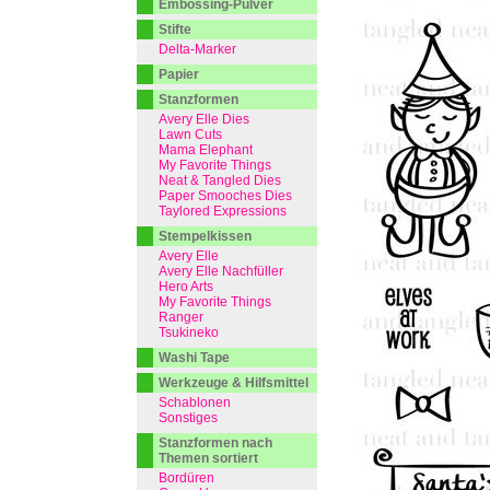
Embossing-Pulver
Stifte
Delta-Marker
Papier
Stanzformen
Avery Elle Dies
Lawn Cuts
Mama Elephant
My Favorite Things
Neat & Tangled Dies
Paper Smooches Dies
Taylored Expressions
Stempelkissen
Avery Elle
Avery Elle Nachfüller
Hero Arts
My Favorite Things
Ranger
Tsukineko
Washi Tape
Werkzeuge & Hilfsmittel
Schablonen
Sonstiges
Stanzformen nach
Themen sortiert
Bordüren