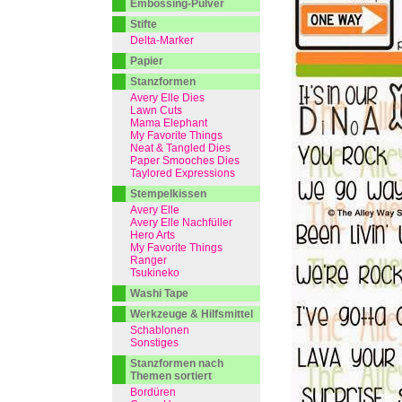
Embossing-Pulver
Stifte
Delta-Marker
Papier
Stanzformen
Avery Elle Dies
Lawn Cuts
Mama Elephant
My Favorite Things
Neat & Tangled Dies
Paper Smooches Dies
Taylored Expressions
Stempelkissen
Avery Elle
Avery Elle Nachfüller
Hero Arts
My Favorite Things
Ranger
Tsukineko
Washi Tape
Werkzeuge & Hilfsmittel
Schablonen
Sonstiges
Stanzformen nach
Themen sortiert
Bordüren