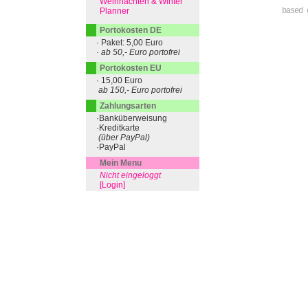
Weihnachten & Winter
Planner
based 
Portokosten DE
· Paket: 5,00 Euro
· ab 50,- Euro portofrei
Portokosten EU
· 15,00 Euro
ab 150,- Euro portofrei
Zahlungsarten
·Banküberweisung
·Kreditkarte
(über PayPal)
·PayPal
Mein Menu
Nicht eingeloggt
[Login]