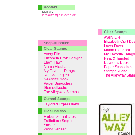
Kontakt:
Mail an:
info@stempelkueche.de
Clear Stamps
Avery Elle
Elizabeth Craft De
Shop-Rubriken:
Lawn Fawn
Clear Stamps
Mama Elephant
Avery Elle
My Favorite Things
Elizabeth Craft Designs
Neat & Tangled
Lawn Fawn
Newton's Nook
Mama Elephant
Paper Smooches
My Favorite Things
Stempelküche
Neat & Tangled
The Alleyway Sta
Newton's Nook
Paper Smooches
Stempelküche
The Alleyway Stamps
Gummi-Stempel
Taylored Expressions
Dies und das
Farben & ähnliches
Pailletten / Sequins
Sticker
Wood Veneer