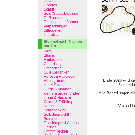
Cover-Ups
Florales
Schrift
Sets (Stackables usw.)
für Szenerien
Tags, Labels, Banner
Verpackungen
Silhouetten
Interaktiv
Stempel nach Themen
sortiert
Baby
Blumig
Fantastisch
Geburtstag
Grafisches
Gute Gedanken
Herbst & Halloween
Ende 2020 wird di
Hintergründe
Preisen ka
In der Stadt
Jungs & Männer
Alle Bestellungen di
kleine & große Kinder
Liebe & Hochzeit
Ostern & Frühling
Vielen Da
Reisen
Scrapbooking
Selbstgemacht!
Sommer
Textstempel & Alphas
Tierisch
Hmmm, lecker!