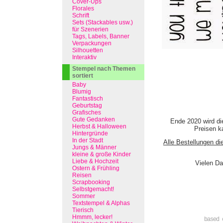
Cover-Ups
Florales
Schrift
Sets (Stackables usw.)
für Szenerien
Tags, Labels, Banner
Verpackungen
Silhouetten
Interaktiv
Stempel nach Themen
sortiert
Baby
Blumig
Fantastisch
Geburtstag
Grafisches
Gute Gedanken
Ende 2020 wird di
Herbst & Halloween
Preisen ka
Hintergründe
In der Stadt
Alle Bestellungen di
Jungs & Männer
kleine & große Kinder
Liebe & Hochzeit
Vielen Da
Ostern & Frühling
Reisen
Scrapbooking
Selbstgemacht!
Sommer
Textstempel & Alphas
Tierisch
Hmmm, lecker!
based 