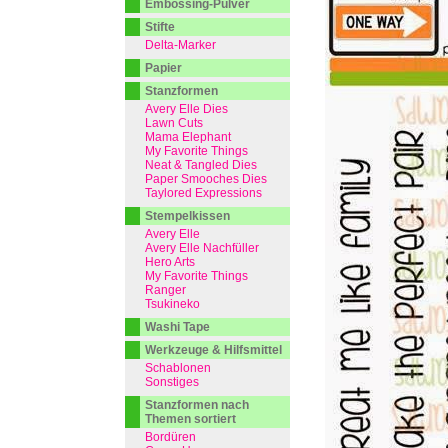
Embossing-Pulver
Stifte
Delta-Marker
Papier
Stanzformen
Avery Elle Dies
Lawn Cuts
Mama Elephant
My Favorite Things
Neat & Tangled Dies
Paper Smooches Dies
Taylored Expressions
Stempelkissen
Avery Elle
Avery Elle Nachfüller
Hero Arts
My Favorite Things
Ranger
Tsukineko
Washi Tape
Werkzeuge & Hilfsmittel
Schablonen
Sonstiges
Stanzformen nach
Themen sortiert
Bordüren