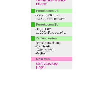
Weihnachten & Winter
Planner
Portokosten DE
· Paket: 5,00 Euro
· ab 50,- Euro portofrei
Portokosten EU
· 15,00 Euro
ab 150,- Euro portofrei
Zahlungsarten
·Banküberweisung
·Kreditkarte
(über PayPal)
·PayPal
Mein Menu
Nicht eingeloggt
[Login]