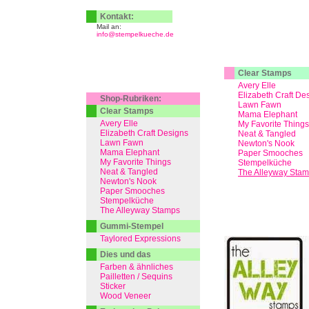
Kontakt:
Mail an:
info@stempelkueche.de
Clear Stamps
Avery Elle
Elizabeth Craft De
Shop-Rubriken:
Lawn Fawn
Clear Stamps
Mama Elephant
Avery Elle
My Favorite Things
Elizabeth Craft Designs
Neat & Tangled
Lawn Fawn
Newton's Nook
Mama Elephant
Paper Smooches
My Favorite Things
Stempelküche
Neat & Tangled
The Alleyway Sta
Newton's Nook
Paper Smooches
Stempelküche
The Alleyway Stamps
Gummi-Stempel
Taylored Expressions
Dies und das
Farben & ähnliches
Pailletten / Sequins
Sticker
Wood Veneer