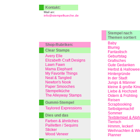
Kontakt:
Mail an:
info@stempelkueche.de
Stempel nach
Themen sortiert
Baby
Shop-Rubriken:
Blumig
Clear Stamps
Fantastisch
Avery Elle
Geburtstag
Elizabeth Craft Designs
Grafisches
Lawn Fawn
Gute Gedanken
Mama Elephant
Herbst & Hallowee
My Favorite Things
Hintergründe
Neat & Tangled
In der Stadt
Newton's Nook
Jungs & Männer
Paper Smooches
kleine & große Kin
Stempelküche
Liebe & Hochzeit
The Alleyway Stamps
Ostern & Frühling
Reisen
Gummi-Stempel
Scrapbooking
Taylored Expressions
Selbstgemacht!
Sommer
Dies und das
Textstempel & Alp
Farben & ähnliches
Tierisch
Pailletten / Sequins
Hmmm, lecker!
Sticker
Weihnachten & Win
Wood Veneer
Planner