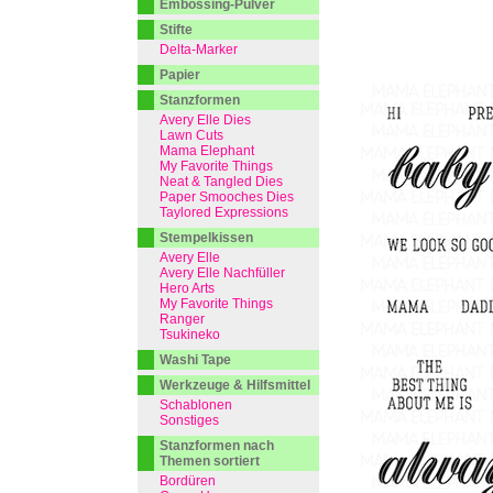
Embossing-Pulver
Stifte
Delta-Marker
Papier
Stanzformen
Avery Elle Dies
Lawn Cuts
Mama Elephant
My Favorite Things
Neat & Tangled Dies
Paper Smooches Dies
Taylored Expressions
Stempelkissen
Avery Elle
Avery Elle Nachfüller
Hero Arts
My Favorite Things
Ranger
Tsukineko
Washi Tape
Werkzeuge & Hilfsmittel
Schablonen
Sonstiges
Stanzformen nach
Themen sortiert
Bordüren