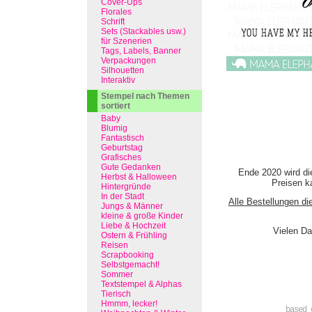
Cover-Ups
Florales
Schrift
Sets (Stackables usw.)
für Szenerien
Tags, Labels, Banner
Verpackungen
Silhouetten
Interaktiv
Stempel nach Themen
sortiert
Baby
Blumig
Fantastisch
Geburtstag
Grafisches
Gute Gedanken
Ende 2020 wird di
Herbst & Halloween
Preisen ka
Hintergründe
In der Stadt
Alle Bestellungen di
Jungs & Männer
kleine & große Kinder
Liebe & Hochzeit
Vielen Da
Ostern & Frühling
Reisen
Scrapbooking
Selbstgemacht!
Sommer
Textstempel & Alphas
Tierisch
Hmmm, lecker!
based 