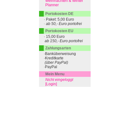
Weihnachten & Winter
Planner
Portokosten DE
· Paket: 5,00 Euro
· ab 50,- Euro portofrei
Portokosten EU
· 15,00 Euro
ab 150,- Euro portofrei
Zahlungsarten
·Banküberweisung
·Kreditkarte
(über PayPal)
·PayPal
Mein Menu
Nicht eingeloggt
[Login]