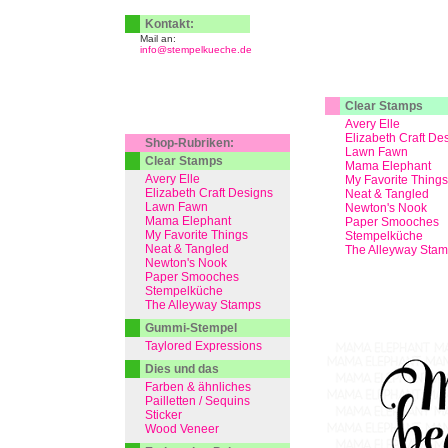
Kontakt:
Mail an:
info@stempelkueche.de
Clear Stamps
Avery Elle
Elizabeth Craft De
Shop-Rubriken:
Lawn Fawn
Clear Stamps
Mama Elephant
Avery Elle
My Favorite Things
Elizabeth Craft Designs
Neat & Tangled
Lawn Fawn
Newton's Nook
Mama Elephant
Paper Smooches
My Favorite Things
Stempelküche
Neat & Tangled
The Alleyway Sta
Newton's Nook
Paper Smooches
Stempelküche
The Alleyway Stamps
Gummi-Stempel
Taylored Expressions
Dies und das
Farben & ähnliches
Pailletten / Sequins
Sticker
Wood Veneer