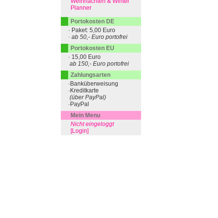
Weihnachten & Winter
Planner
Portokosten DE
· Paket: 5,00 Euro
· ab 50,- Euro portofrei
Portokosten EU
· 15,00 Euro
ab 150,- Euro portofrei
Zahlungsarten
·Banküberweisung
·Kreditkarte
(über PayPal)
·PayPal
Mein Menu
Nicht eingeloggt
[Login]