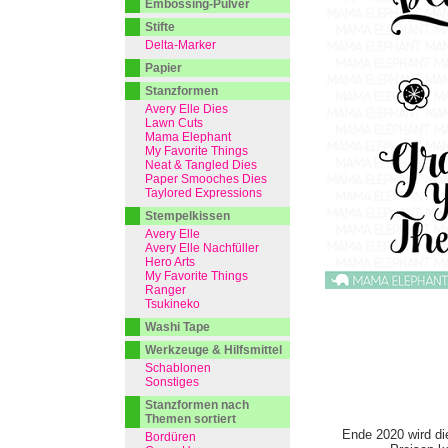
Embossing-Pulver
Stifte
Delta-Marker
Papier
Stanzformen
Avery Elle Dies
Lawn Cuts
Mama Elephant
My Favorite Things
Neat & Tangled Dies
Paper Smooches Dies
Taylored Expressions
Stempelkissen
Avery Elle
Avery Elle Nachfüller
Hero Arts
My Favorite Things
Ranger
Tsukineko
Washi Tape
Werkzeuge & Hilfsmittel
Schablonen
Sonstiges
Stanzformen nach
Themen sortiert
Ende 2020 wird di
Bordüren