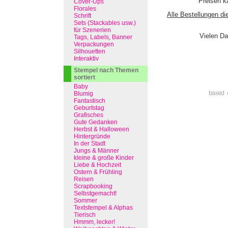
Preisen ka
Cover-Ups
Florales
Alle Bestellungen di
Schrift
Sets (Stackables usw.)
für Szenerien
Vielen Da
Tags, Labels, Banner
Verpackungen
Silhouetten
Interaktiv
Stempel nach Themen
sortiert
Baby
Blumig
based 
Fantastisch
Geburtstag
Grafisches
Gute Gedanken
Herbst & Halloween
Hintergründe
In der Stadt
Jungs & Männer
kleine & große Kinder
Liebe & Hochzeit
Ostern & Frühling
Reisen
Scrapbooking
Selbstgemacht!
Sommer
Textstempel & Alphas
Tierisch
Hmmm, lecker!