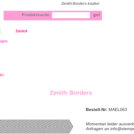
Zenith Borders kaufen
Produktsuche:
Zurück
signs
mps
Zenith Borders
Bestell-Nr:
MAEL063
Momentan leider ausverk
Anfragen an info@stemp