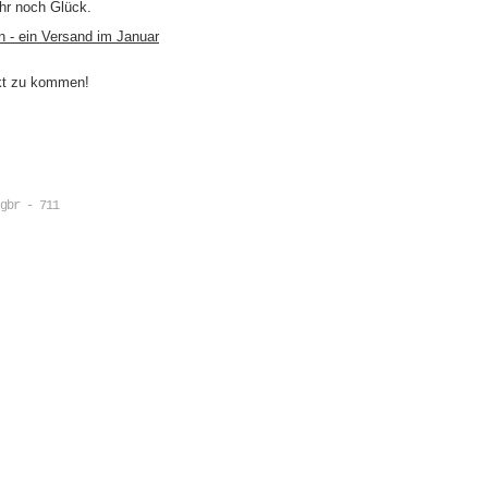
ihr noch Glück.
n - ein Versand im Januar
akt zu kommen!
gbr - 711