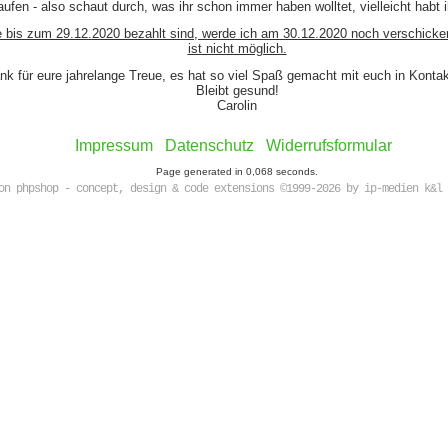
ufen - also schaut durch, was ihr schon immer haben wolltet, vielleicht habt 
e bis zum 29.12.2020 bezahlt sind, werde ich am 30.12.2020 noch verschicke
ist nicht möglich.
nk für eure jahrelange Treue, es hat so viel Spaß gemacht mit euch in Kont
Bleibt gesund!
Carolin
Impressum
Datenschutz
Widerrufsformular
Page generated in 0,068 seconds.
on phpshop - concept, design & code extensions ©1999-2026 by ip-medien k&l 