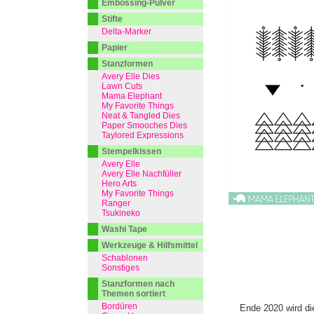
Embossing-Pulver
Stifte
Delta-Marker
Papier
Stanzformen
Avery Elle Dies
Lawn Cuts
Mama Elephant
My Favorite Things
Neat & Tangled Dies
Paper Smooches Dies
Taylored Expressions
Stempelkissen
Avery Elle
Avery Elle Nachfüller
Hero Arts
My Favorite Things
Ranger
Tsukineko
Washi Tape
Werkzeuge & Hilfsmittel
Schablonen
Sonstiges
Stanzformen nach
Themen sortiert
Bordüren
Ende 2020 wird di