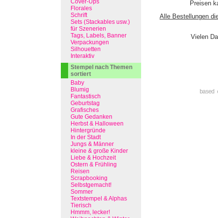
Cover-Ups
Preisen ka
Florales
Schrift
Alle Bestellungen di
Sets (Stackables usw.)
für Szenerien
Tags, Labels, Banner
Vielen Da
Verpackungen
Silhouetten
Interaktiv
Stempel nach Themen
sortiert
Baby
Blumig
based 
Fantastisch
Geburtstag
Grafisches
Gute Gedanken
Herbst & Halloween
Hintergründe
In der Stadt
Jungs & Männer
kleine & große Kinder
Liebe & Hochzeit
Ostern & Frühling
Reisen
Scrapbooking
Selbstgemacht!
Sommer
Textstempel & Alphas
Tierisch
Hmmm, lecker!