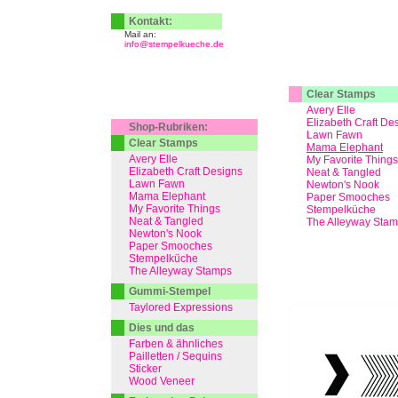
Kontakt:
Mail an:
info@stempelkueche.de
Clear Stamps
Avery Elle
Elizabeth Craft De
Shop-Rubriken:
Lawn Fawn
Clear Stamps
Mama Elephant
Avery Elle
My Favorite Things
Elizabeth Craft Designs
Neat & Tangled
Lawn Fawn
Newton's Nook
Mama Elephant
Paper Smooches
My Favorite Things
Stempelküche
Neat & Tangled
The Alleyway Sta
Newton's Nook
Paper Smooches
Stempelküche
The Alleyway Stamps
Gummi-Stempel
Taylored Expressions
Dies und das
Farben & ähnliches
Pailletten / Sequins
Sticker
Wood Veneer