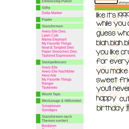
Embossing-Pulver
Stifte
Delta-Marker
Papier
Stanzformen
Avery Elle Dies
Lawn Cuts
Mama Elephant
My Favorite Things
Neat & Tangled Dies
Paper Smooches Dies
Taylored Expressions
Stempelkissen
Avery Elle
Avery Elle Nachfüller
Hero Arts
My Favorite Things
Ranger
Tsukineko
Washi Tape
Werkzeuge & Hilfsmittel
Schablonen
Sonstiges
Stanzformen nach
Themen sortiert
Bordüren