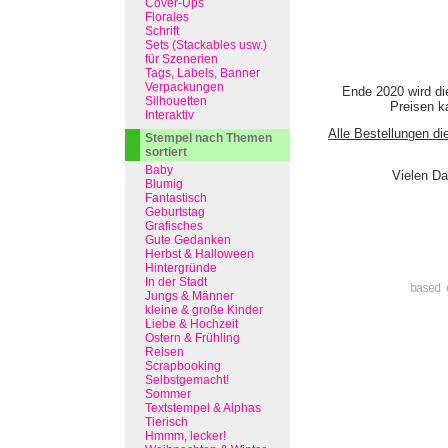
Cover-Ups
Florales
Schrift
Sets (Stackables usw.)
für Szenerien
Tags, Labels, Banner
Verpackungen
Ende 2020 wird di
Silhouetten
Preisen ka
Interaktiv
Alle Bestellungen di
Stempel nach Themen
sortiert
Baby
Vielen Da
Blumig
Fantastisch
Geburtstag
Grafisches
Gute Gedanken
Herbst & Halloween
Hintergründe
In der Stadt
based 
Jungs & Männer
kleine & große Kinder
Liebe & Hochzeit
Ostern & Frühling
Reisen
Scrapbooking
Selbstgemacht!
Sommer
Textstempel & Alphas
Tierisch
Hmmm, lecker!