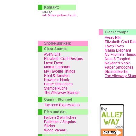
Kontakt:
Mail an:
info@stempelkueche.de
Clear Stamps
Avery Elle
Elizabeth Craft De
Shop-Rubriken:
Lawn Fawn
Clear Stamps
Mama Elephant
Avery Elle
My Favorite Things
Elizabeth Craft Designs
Neat & Tangled
Lawn Fawn
Newton's Nook
Mama Elephant
Paper Smooches
My Favorite Things
Stempelküche
Neat & Tangled
The Alleyway Sta
Newton's Nook
Paper Smooches
Stempelküche
The Alleyway Stamps
Gummi-Stempel
Taylored Expressions
Dies und das
Farben & ähnliches
Pailletten / Sequins
Sticker
Wood Veneer