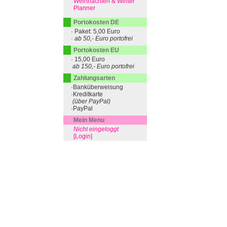
Weihnachten & Winter
Planner
Portokosten DE
· Paket: 5,00 Euro
· ab 50,- Euro portofrei
Portokosten EU
· 15,00 Euro
ab 150,- Euro portofrei
Zahlungsarten
·Banküberweisung
·Kreditkarte
(über PayPal)
·PayPal
Mein Menu
Nicht eingeloggt
[Login]