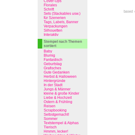
Cover-Ups
Florales
Schrift
based 
Sets (Stackables usw.)
für Szenerien
Tags, Labels, Banner
Verpackungen
Silhouetten
Interaktiv
Stempel nach Themen
sortiert
Baby
Blumig
Fantastisch
Geburtstag
Grafisches
Gute Gedanken
Herbst & Halloween
Hintergründe
In der Stadt
Jungs & Männer
kleine & große Kinder
Liebe & Hochzeit
Ostern & Frühling
Reisen
Scrapbooking
Selbstgemacht!
Sommer
Textstempel & Alphas
Tierisch
Hmmm, lecker!