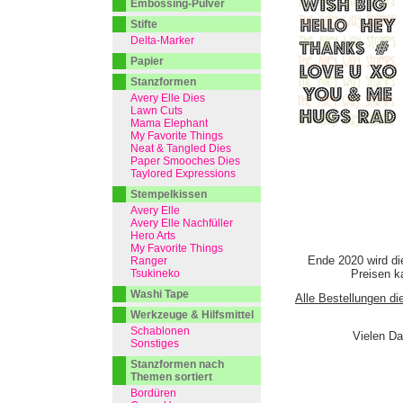
Embossing-Pulver
Stifte
Delta-Marker
Papier
Stanzformen
Avery Elle Dies
Lawn Cuts
Mama Elephant
My Favorite Things
Neat & Tangled Dies
Paper Smooches Dies
Taylored Expressions
Stempelkissen
Avery Elle
Avery Elle Nachfüller
Hero Arts
My Favorite Things
Ende 2020 wird di
Ranger
Tsukineko
Preisen ka
Washi Tape
Alle Bestellungen di
Werkzeuge & Hilfsmittel
Schablonen
Vielen Da
Sonstiges
Stanzformen nach
Themen sortiert
Bordüren