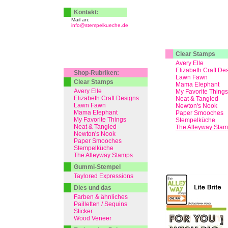
Kontakt:
Mail an:
info@stempelkueche.de
Clear Stamps
Avery Elle
Elizabeth Craft De
Shop-Rubriken:
Lawn Fawn
Clear Stamps
Mama Elephant
Avery Elle
My Favorite Things
Elizabeth Craft Designs
Neat & Tangled
Lawn Fawn
Newton's Nook
Mama Elephant
Paper Smooches
My Favorite Things
Stempelküche
Neat & Tangled
The Alleyway Sta
Newton's Nook
Paper Smooches
Stempelküche
The Alleyway Stamps
Gummi-Stempel
Taylored Expressions
Dies und das
Farben & ähnliches
Pailletten / Sequins
Sticker
Wood Veneer