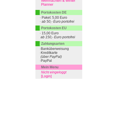
Weihnachten & Winter
Planner
Portokosten DE
· Paket: 5,00 Euro
· ab 50,- Euro portofrei
Portokosten EU
· 15,00 Euro
ab 150,- Euro portofrei
Zahlungsarten
·Banküberweisung
·Kreditkarte
(über PayPal)
·PayPal
Mein Menu
Nicht eingeloggt
[Login]