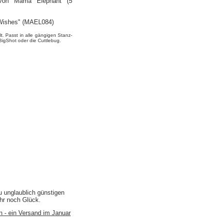
 von Mama Elephant (5
 Wishes" (MAEL084)
t. Passt in alle gängigen Stanz-
igShot oder die Cuttlebug.
u unglaublich günstigen
ihr noch Glück.
n - ein Versand im Januar