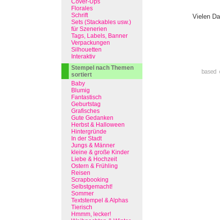
Cover-Ups
Florales
Schrift
Vielen Da
Sets (Stackables usw.)
für Szenerien
Tags, Labels, Banner
Verpackungen
Silhouetten
Interaktiv
Stempel nach Themen
based 
sortiert
Baby
Blumig
Fantastisch
Geburtstag
Grafisches
Gute Gedanken
Herbst & Halloween
Hintergründe
In der Stadt
Jungs & Männer
kleine & große Kinder
Liebe & Hochzeit
Ostern & Frühling
Reisen
Scrapbooking
Selbstgemacht!
Sommer
Textstempel & Alphas
Tierisch
Hmmm, lecker!