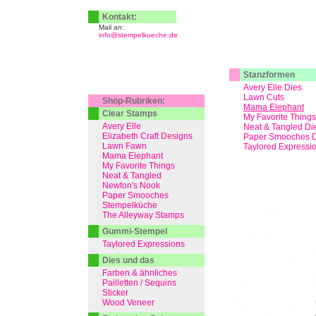
Kontakt:
Mail an:
info@stempelkueche.de
Stanzformen
Avery Elle Dies
Lawn Cuts
Shop-Rubriken:
Mama Elephant
Clear Stamps
My Favorite Things
Avery Elle
Neat & Tangled Di
Elizabeth Craft Designs
Paper Smooches D
Lawn Fawn
Taylored Expressi
Mama Elephant
My Favorite Things
Neat & Tangled
Newton's Nook
Paper Smooches
Stempelküche
The Alleyway Stamps
Gummi-Stempel
Taylored Expressions
Dies und das
Farben & ähnliches
Pailletten / Sequins
Sticker
Wood Veneer