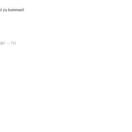
akt zu kommen!
gbr - 711