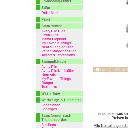
Embossing-Pulver
Stifte
Delta-Marker
Papier
Stanzformen
Avery Elle Dies
Lawn Cuts
Mama Elephant
My Favorite Things
Neat & Tangled Dies
Paper Smooches Dies
Taylored Expressions
Stempelkissen
Avery Elle
Avery Elle Nachfüller
Hero Arts
My Favorite Things
Ranger
Tsukineko
Washi Tape
Werkzeuge & Hilfsmittel
Schablonen
Sonstiges
Ende 2020 wird di
Stanzformen nach
Preisen ka
Themen sortiert
Bordüren
Alle Bestellungen di